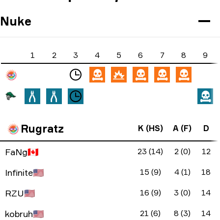
Nuke
1
2
3
4
5
6
7
8
9
Rugratz
K (HS)
A (F)
D
FaNg
🇨🇦
23 (14)
2 (0)
12
Infinite
🇺🇸
15 (9)
4 (1)
18
RZU
🇺🇸
16 (9)
3 (0)
14
kobruh
🇺🇸
21 (6)
8 (3)
14