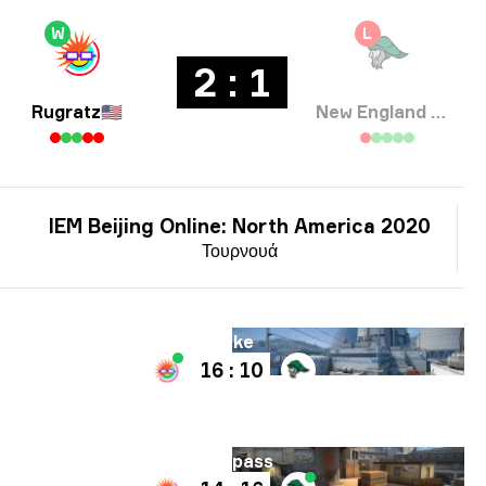
W
L
2 : 1
Rugratz
🇺🇸
New England Whalers
IEM Beijing Online: North America 2020
Τουρνουά
Χάρτης
Nuke
16 : 10
Χάρτης
Overpass