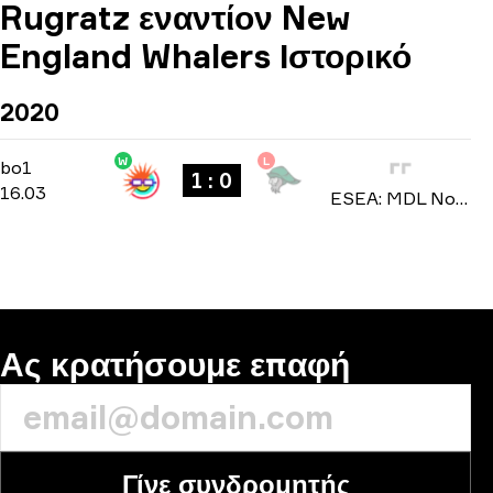
Rugratz εναντίον New
England Whalers Ιστορικό
2020
W
L
Group Stage
-
bo1
bo1
1 : 0
16.03
ESEA: MDL North America season 33 2020
Ας κρατήσουμε επαφή
Γίνε συνδρομητής