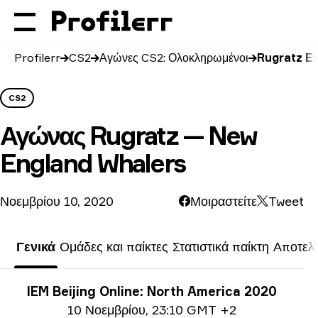
Profilerr
CS2
Αγώνες CS2: Ολοκληρωμένοι
Rugratz Ε
CS2
Αγώνας
Rugratz — New
England Whalers
Νοεμβρίου 10, 2020
Μοιραστείτε
Tweet
Γενικά
Ομάδες και παίκτες
Στατιστικά παίκτη
Αποτελ
Πληροφορίες τουρνουά
IEM Beijing Online: North America 2020
Ημερομηνία
10 Νοεμβρίου
,
23:10 GMT +2