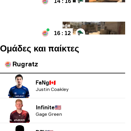
14 : 16
Χάρτης
Mirage
16 : 12
Ομάδες και παίκτες
Rugratz
FaNg
🇨🇦
Justin Coakley
Infinite
🇺🇸
Gage Green