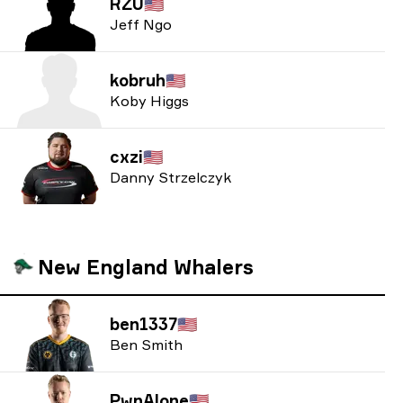
RZU
🇺🇸
Jeff Ngo
kobruh
🇺🇸
Koby Higgs
cxzi
🇺🇸
Danny Strzelczyk
New England Whalers
ben1337
🇺🇸
Ben Smith
PwnAlone
🇺🇸