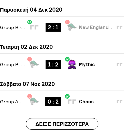
Παρασκευή 04 Δεκ 2020
W
L
2 : 1
Group B
-
bo3
New England Whalers
Τετάρτη 02 Δεκ 2020
L
W
1 : 2
Group B
-
bo3
Mythic
Σάββατο 07 Νοε 2020
L
W
0 : 2
Group A
-
bo3
Chaos
ΔΕΊΞΕ ΠΕΡΙΣΣΌΤΕΡΑ