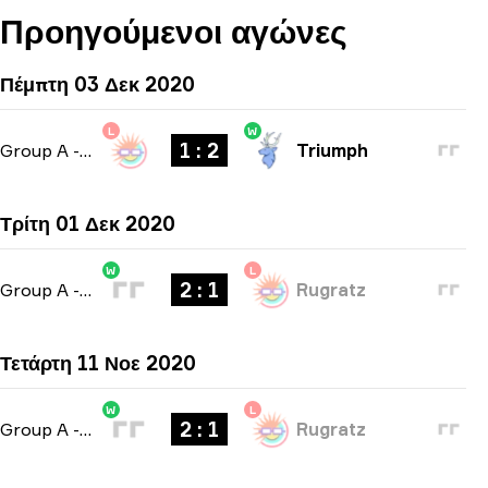
Προηγούμενοι αγώνες
Πέμπτη 03 Δεκ 2020
L
W
1 : 2
Group A
-
bo3
Triumph
Τρίτη 01 Δεκ 2020
W
L
2 : 1
Group A
-
bo3
Rugratz
Τετάρτη 11 Νοε 2020
W
L
2 : 1
Group A
-
bo3
Rugratz