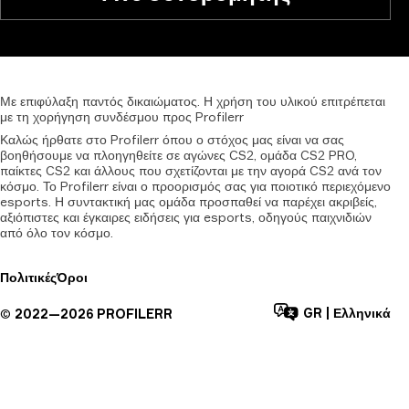
Με
επιφύλαξη
παντός
δικαιώματος.
Η
χρήση
του
υλικού
επιτρέπεται
με
τη
χορήγηση
συνδέσμου
προς
Profilerr
Καλώς ήρθατε στο Profilerr όπου ο στόχος μας είναι να σας
βοηθήσουμε να πλοηγηθείτε σε αγώνες CS2, ομάδα CS2 PRO,
παίκτες CS2 και άλλους που σχετίζονται με την αγορά CS2 ανά τον
κόσμο. Το Profilerr είναι ο προορισμός σας για ποιοτικό περιεχόμενο
esports. Η συντακτική μας ομάδα προσπαθεί να παρέχει ακριβείς,
αξιόπιστες και έγκαιρες ειδήσεις για esports, οδηγούς παιχνιδιών
από όλο τον κόσμο.
Πολιτικές
Όροι
GR
|
Ελληνικά
©
2022—
2026
PROFILERR