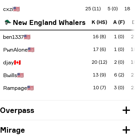
cxzi
🇺🇸
25 (11)
5 (0)
18
New England Whalers
K (HS)
A (F)
D
ben1337
🇺🇸
16 (8)
1 (0)
2
PwnAlone
🇺🇸
17 (6)
1 (0)
1
djay
🇨🇦
20 (12)
2 (0)
1
Bwills
🇺🇸
13 (9)
6 (2)
2
Rampage
🇺🇸
10 (7)
3 (0)
2
Overpass
Mirage