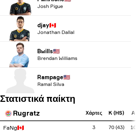
Josh Pigue
djay
🇨🇦
Jonathan Dallal
Bwills
🇺🇸
Brendan Williams
Rampage
🇺🇸
Ramal Silva
Στατιστικά παίκτη
Rugratz
Χάρτες
K (HS)
A 
FaNg
🇨🇦
3
70 (43)
10