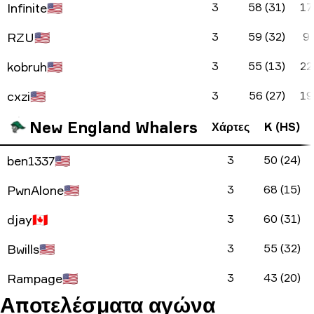
Infinite
🇺🇸
3
58 (31)
17
RZU
🇺🇸
3
59 (32)
9 
kobruh
🇺🇸
3
55 (13)
22
cxzi
🇺🇸
3
56 (27)
19
New England Whalers
Χάρτες
K (HS)
ben1337
🇺🇸
3
50 (24)
PwnAlone
🇺🇸
3
68 (15)
djay
🇨🇦
3
60 (31)
Bwills
🇺🇸
3
55 (32)
Rampage
🇺🇸
3
43 (20)
Αποτελέσματα αγώνα