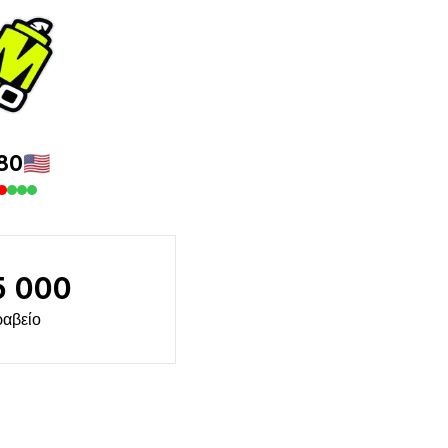
80
🇺🇸
5 000
αβείο