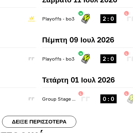
W
L
2 : 0
Playoffs
-
bo3
Πέμπτη 09 Ιουλ 2026
W
L
2 : 0
Playoffs
-
bo3
Τετάρτη 01 Ιουλ 2026
L
L
0 : 0
Group Stage
-
bo1
ΔΕΊΞΕ ΠΕΡΙΣΣΌΤΕΡΑ