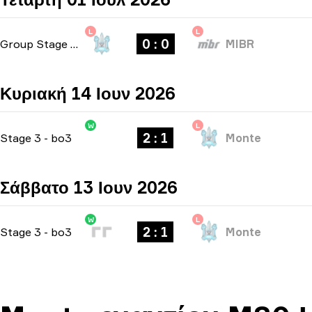
L
L
0 : 0
Group Stage
-
bo1
MIBR
Κυριακή 14 Ιουν 2026
W
L
2 : 1
Stage 3
-
bo3
Monte
Σάββατο 13 Ιουν 2026
W
L
2 : 1
Stage 3
-
bo3
Monte