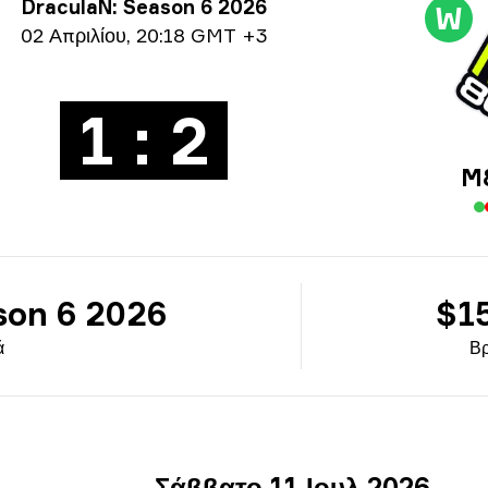
ροφορίες τουρνουά
DraculaN: Season 6 2026
W
ρομηνία
02 Απριλίου
,
20:18 GMT +3
1 : 2
M
son 6 2026
$1
ά
Βρ
ς
Σάββατο 11 Ιουλ 2026