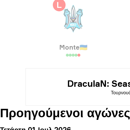
Πλη
L
Ημε
Monte
🇺🇦
DraculaN: Sea
Τουρνου
Προηγούμενοι αγώνε
Τετάρτη 01 Ιουλ 2026