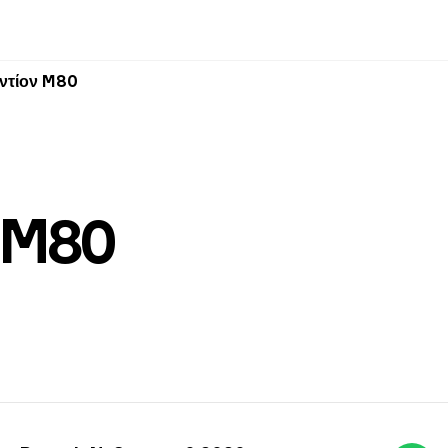
ντίον M80
 M80