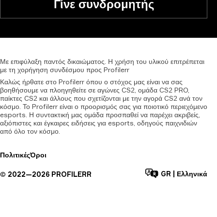
Γίνε συνδρομητής
Με
επιφύλαξη
παντός
δικαιώματος.
Η
χρήση
του
υλικού
επιτρέπεται
με
τη
χορήγηση
συνδέσμου
προς
Profilerr
Καλώς ήρθατε στο Profilerr όπου ο στόχος μας είναι να σας
βοηθήσουμε να πλοηγηθείτε σε αγώνες CS2, ομάδα CS2 PRO,
παίκτες CS2 και άλλους που σχετίζονται με την αγορά CS2 ανά τον
κόσμο. Το Profilerr είναι ο προορισμός σας για ποιοτικό περιεχόμενο
esports. Η συντακτική μας ομάδα προσπαθεί να παρέχει ακριβείς,
αξιόπιστες και έγκαιρες ειδήσεις για esports, οδηγούς παιχνιδιών
από όλο τον κόσμο.
Πολιτικές
Όροι
GR
|
Ελληνικά
©
2022—
2026
PROFILERR