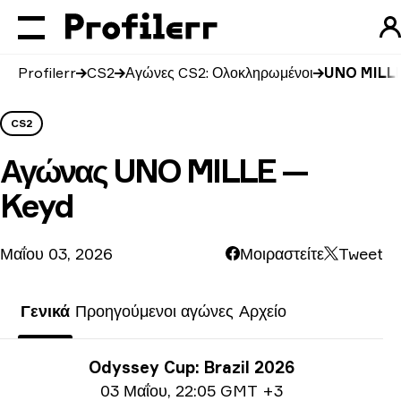
Profilerr
CS2
Αγώνες CS2: Ολοκληρωμένοι
UNO MILLE
CS2
Αγώνας
UNO MILLE —
Keyd
Μαΐου 03, 2026
Μοιραστείτε
Tweet
Γενικά
Προηγούμενοι αγώνες
Αρχείο
Πληροφορίες τουρνουά
Odyssey Cup: Brazil 2026
Ημερομηνία
03 Μαΐου
,
22:05 GMT +3