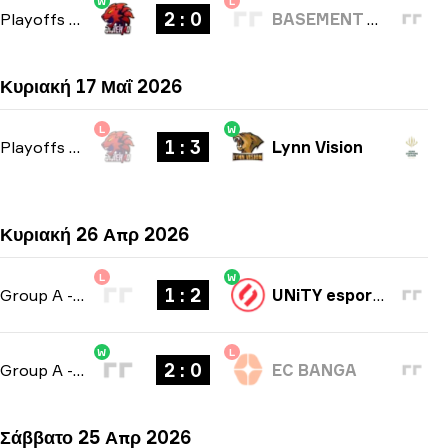
W
L
2 : 0
Playoffs
-
bo3
BASEMENT BOYS
Κυριακή 17 Μαΐ 2026
L
W
1 : 3
Playoffs
-
bo5
Lynn Vision
Κυριακή 26 Απρ 2026
L
W
1 : 2
Group A
-
bo3
UNiTY esports
W
L
2 : 0
Group A
-
bo3
EC BANGA
Σάββατο 25 Απρ 2026