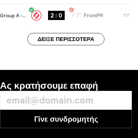
W
L
2 : 0
Group A
-
bo3
FromPR
ΔΕΊΞΕ ΠΕΡΙΣΣΌΤΕΡΑ
Ας κρατήσουμε επαφή
Γίνε συνδρομητής