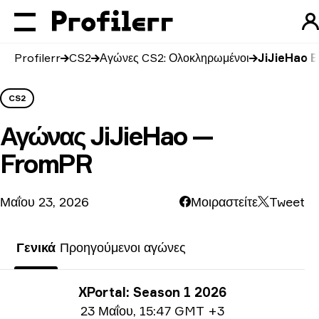
Profilerr
CS2
Αγώνες CS2: Ολοκληρωμένοι
JiJieHao 
CS2
Αγώνας
JiJieHao —
FromPR
Μαΐου 23, 2026
Μοιραστείτε
Tweet
Γενικά
Προηγούμενοι αγώνες
Πληροφορίες τουρνουά
XPortal: Season 1 2026
Ημερομηνία
23 Μαΐου
,
15:47 GMT +3