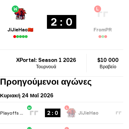
W
L
2 : 0
JiJieHao
🇨🇳
FromPR
XPortal: Season 1 2026
$10 000
Τουρνουά
Βραβείο
Προηγούμενοι αγώνες
Κυριακή 24 Μαΐ 2026
W
L
2 : 0
Playoffs
-
bo3
JiJieHao