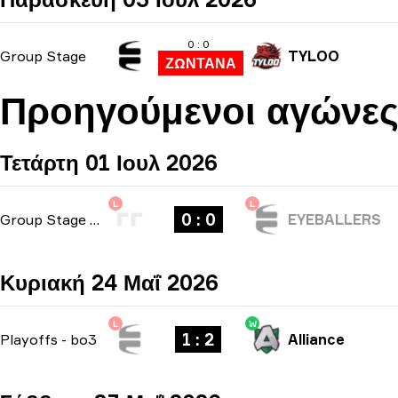
0 : 0
Group Stage
TYLOO
ΖΩΝΤΑΝΑ
Προηγούμενοι αγώνε
Τετάρτη 01 Ιουλ 2026
L
L
0 : 0
Group Stage
-
bo1
EYEBALLERS
Κυριακή 24 Μαΐ 2026
L
W
1 : 2
Playoffs
-
bo3
Alliance