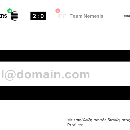
W
L
2 : 0
ERS
Team Nemesis
Με
επιφύλαξη
παντός
δικαιώματος
Profilerr