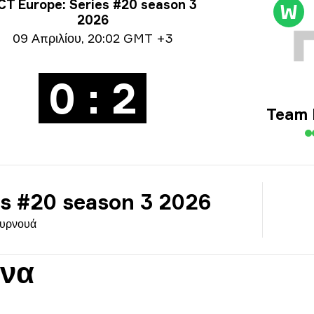
ροφορίες τουρνουά
CT Europe: Series #20 season 3
W
2026
ρομηνία
09 Απριλίου
,
20:02 GMT +3
0 : 2
Team 
es #20 season 3 2026
υρνουά
ενα