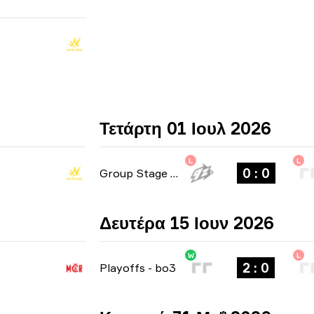
ς
Τετάρτη 01 Ιουλ 2026
L
L
0 : 0
Group Stage
-
bo1
Δευτέρα 15 Ιουν 2026
W
L
2 : 0
Playoffs
-
bo3