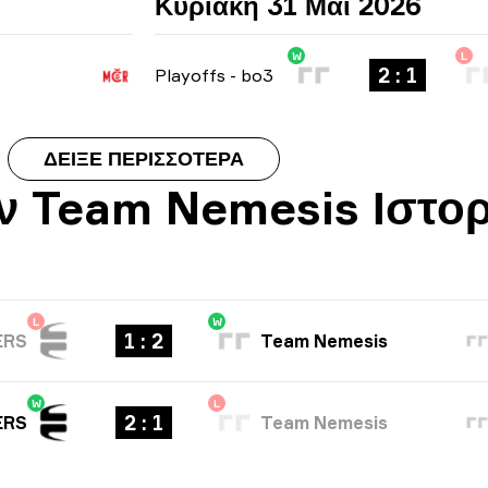
Κυριακή 31 Μαΐ 2026
W
L
2 : 1
Playoffs
-
bo3
ΔΕΊΞΕ ΠΕΡΙΣΣΌΤΕΡΑ
 Team Nemesis Ιστορ
L
W
1 : 2
ERS
Team Nemesis
W
L
2 : 1
ERS
Team Nemesis