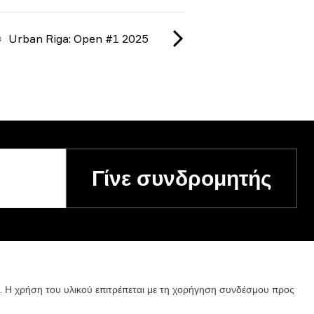
Urban Riga: Open #1 2025
Γίνε συνδρομητής
.
Η
χρήση
του
υλικού
επιτρέπεται
με
τη
χορήγηση
συνδέσμου
προς