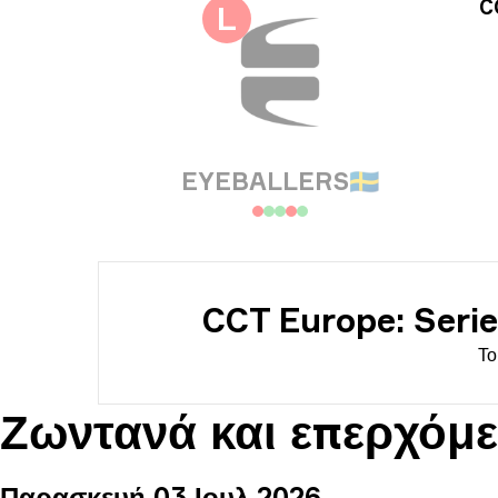
Πλη
C
L
Ημε
EYEBALLERS
🇸🇪
CCT Europe: Seri
Το
Ζωντανά και επερχόμ
Παρασκευή 03 Ιουλ 2026