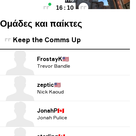
16 : 10
Ομάδες και παίκτες
Keep the Comms Up
FrostayK
🇺🇸
Trevor Bandle
zeptic
🇺🇸
Nick Kaoud
JonahP
🇨🇦
Jonah Pulice