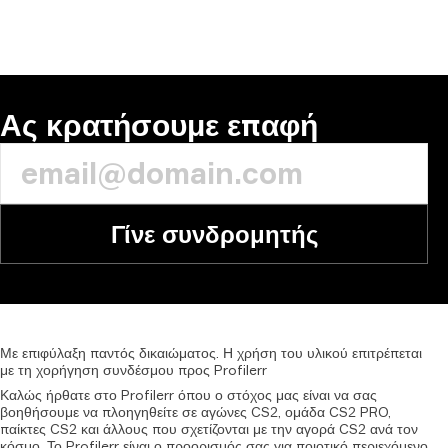
Ας κρατήσουμε επαφή
Γίνε συνδρομητής
Με
επιφύλαξη
παντός
δικαιώματος.
Η
χρήση
του
υλικού
επιτρέπεται
με
τη
χορήγηση
συνδέσμου
προς
Profilerr
Καλώς ήρθατε στο Profilerr όπου ο στόχος μας είναι να σας
βοηθήσουμε να πλοηγηθείτε σε αγώνες CS2, ομάδα CS2 PRO,
παίκτες CS2 και άλλους που σχετίζονται με την αγορά CS2 ανά τον
κόσμο. Το Profilerr είναι ο προορισμός σας για ποιοτικό περιεχόμενο