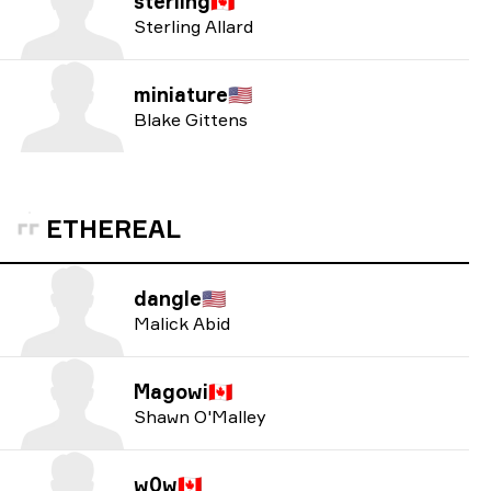
sterling
🇨🇦
Sterling Allard
miniature
🇺🇸
Blake Gittens
ETHEREAL
dangle
🇺🇸
Malick Abid
Magowi
🇨🇦
Shawn O'Malley
w0w
🇨🇦