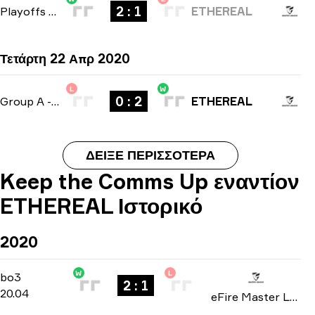
2 : 1
Playoffs
-
bo3
ETHEREAL
Τετάρτη 22 Απρ 2020
L
W
0 : 2
Group A
-
bo3
ETHEREAL
ΔΕΊΞΕ ΠΕΡΙΣΣΌΤΕΡΑ
Keep the Comms Up εναντίον
ETHEREAL Ιστορικό
2020
W
L
Group A
-
bo3
bo3
2 : 1
20.04
eFire Master League: North America season 2 2020