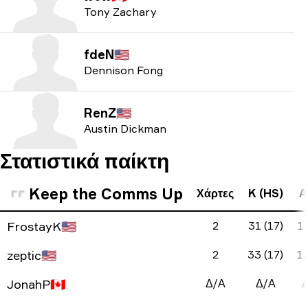
Tony Zachary
fdeN
🇺🇸
Dennison Fong
RenZ
🇺🇸
Austin Dickman
Στατιστικά παίκτη
Keep the Comms Up
Χάρτες
K (HS)
A
FrostayK
🇺🇸
2
31 (17)
15
zeptic
🇺🇸
2
33 (17)
13
JonahP
🇨🇦
Δ/Α
Δ/Α