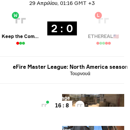
Ημερομηνία
29 Απριλίου
,
01:16 GMT +3
W
L
2 : 0
Keep the Comms Up
ETHEREAL
🇺🇸
eFire Master League: North America season
Τουρνουά
Χάρτης
Mirage
16 : 8
Χάρτης
Inferno