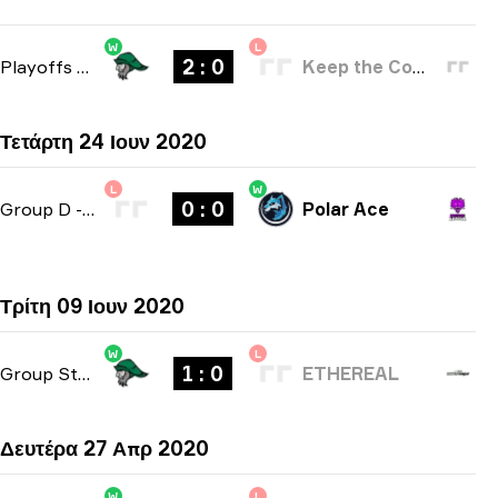
W
L
2 : 0
Playoffs
-
bo3
Keep the Comms Up
Τετάρτη 24 Ιουν 2020
L
W
0 : 0
Group D
-
bo2
Polar Ace
Τρίτη 09 Ιουν 2020
W
L
1 : 0
Group Stage
-
bo1
ETHEREAL
Δευτέρα 27 Απρ 2020
W
L