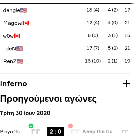
dangle
🇺🇸
18 (4)
4 (2)
17
Magowi
🇨🇦
12 (4)
4 (0)
21
w0w
🇨🇦
6 (5)
3 (1)
15
fdeN
🇺🇸
17 (7)
5 (2)
21
RenZ
🇺🇸
16 (10)
2 (1)
19
Inferno
Προηγούμενοι αγώνες
Τρίτη 30 Ιουν 2020
W
L
2 : 0
Playoffs
-
bo3
Keep the Comms Up