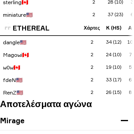
sterling
🇨🇦
2
28 (10)
3
miniature
🇺🇸
2
37 (23)
6
ETHEREAL
Χάρτες
K (HS)
A 
dangle
🇺🇸
2
34 (12)
10 
Magowi
🇨🇦
2
24 (10)
7 
w0w
🇨🇦
2
19 (10)
5 
fdeN
🇺🇸
2
33 (17)
6 
RenZ
🇺🇸
2
26 (15)
8 
Αποτελέσματα αγώνα
Mirage