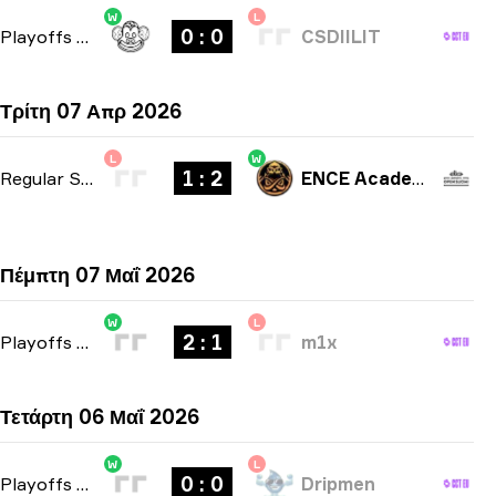
W
L
0 : 0
Playoffs
-
bo3
CSDIILIT
Τρίτη 07 Απρ 2026
L
W
1 : 2
Regular Season
-
bo3
ENCE Academy
Πέμπτη 07 Μαΐ 2026
W
L
2 : 1
Playoffs
-
bo3
m1x
Τετάρτη 06 Μαΐ 2026
W
L
0 : 0
Playoffs
-
bo3
Dripmen