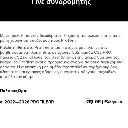
Γίνε συνδρομητής
Με
επιφύλαξη
παντός
δικαιώματος.
Η
χρήση
του
υλικού
επιτρέπεται
με
τη
χορήγηση
συνδέσμου
προς
Profilerr
Καλώς ήρθατε στο Profilerr όπου ο στόχος μας είναι να σας
βοηθήσουμε να πλοηγηθείτε σε αγώνες CS2, ομάδα CS2 PRO,
παίκτες CS2 και άλλους που σχετίζονται με την αγορά CS2 ανά τον
κόσμο. Το Profilerr είναι ο προορισμός σας για ποιοτικό περιεχόμενο
esports. Η συντακτική μας ομάδα προσπαθεί να παρέχει ακριβείς,
αξιόπιστες και έγκαιρες ειδήσεις για esports, οδηγούς παιχνιδιών
από όλο τον κόσμο.
Πολιτικές
Όροι
GR
|
Ελληνικά
©
2022—
2026
PROFILERR