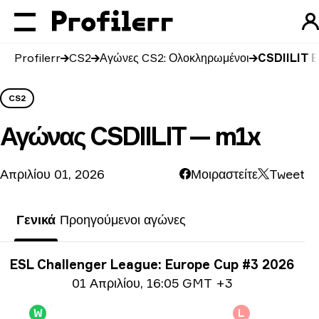
Profilerr
CS2
Αγώνες CS2: Ολοκληρωμένοι
CSDIILIT 
CS2
Αγώνας
CSDIILIT — m1x
Απριλίου 01, 2026
Μοιραστείτε
Tweet
Γενικά
Προηγούμενοι αγώνες
Πληροφορίες τουρνουά
ESL Challenger League: Europe Cup #3 2026
Ημερομηνία
01 Απριλίου
,
16:05 GMT +3
W
L