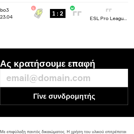
L
W
Group B
-
bo3
bo3
1 : 2
23.04
ESL Pro League: Season 19 2024
Ας κρατήσουμε επαφή
Γίνε συνδρομητής
Με
επιφύλαξη
παντός
δικαιώματος.
Η
χρήση
του
υλικού
επιτρέπεται