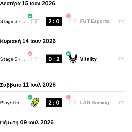
Δευτέρα 15 Ιουν 2026
W
L
2 : 0
Stage 3
-
bo3
FUT Esports
Κυριακή 14 Ιουν 2026
L
W
0 : 2
Stage 3
-
bo3
Vitality
Σάββατο 11 Ιουλ 2026
W
L
2 : 0
Playoffs
-
bo3
LAG Gaming
Πέμπτη 09 Ιουλ 2026