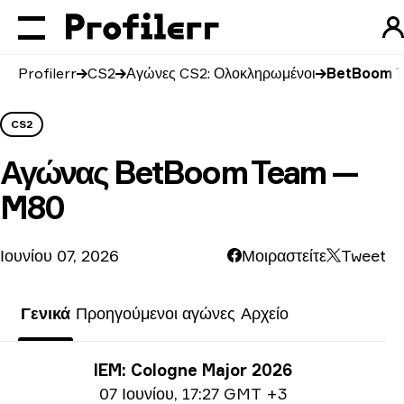
Profilerr
CS2
Αγώνες CS2: Ολοκληρωμένοι
BetBoom T
CS2
Αγώνας
BetBoom Team —
M80
Ιουνίου 07, 2026
Μοιραστείτε
Tweet
Γενικά
Προηγούμενοι αγώνες
Αρχείο
Πληροφορίες τουρνουά
IEM: Cologne Major 2026
Ημερομηνία
07 Ιουνίου
,
17:27 GMT +3