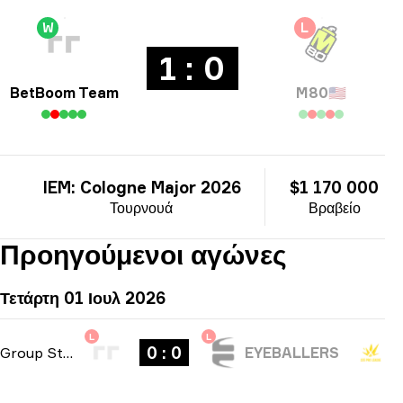
W
L
1 : 0
BetBoom Team
M80
🇺🇸
IEM: Cologne Major 2026
$1 170 000
Τουρνουά
Βραβείο
Προηγούμενοι αγώνες
Τετάρτη 01 Ιουλ 2026
L
L
0 : 0
Group Stage
-
bo1
EYEBALLERS