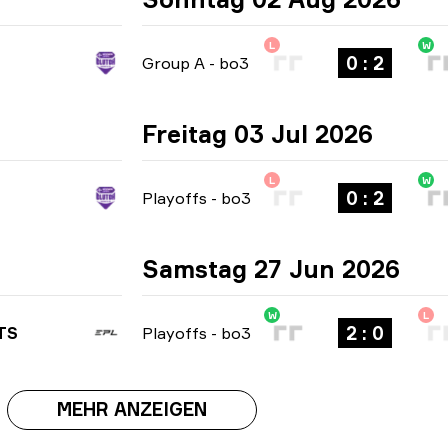
L
W
0 : 2
Group A
-
bo3
Freitag 03 Jul 2026
L
W
0 : 2
Playoffs
-
bo3
Samstag 27 Jun 2026
W
L
2 : 0
TS
Playoffs
-
bo3
MEHR ANZEIGEN