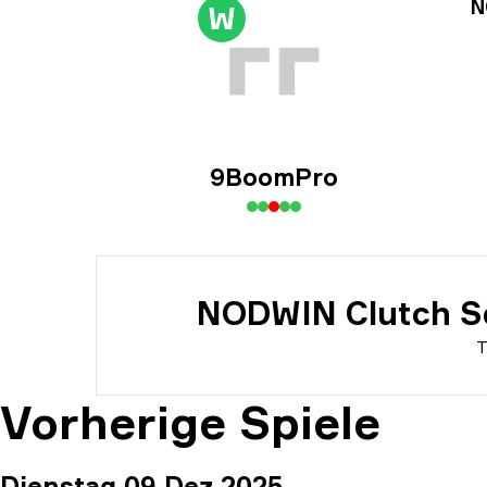
Tur
N
W
Dat
9BoomPro
NODWIN Clutch Se
T
Vorherige Spiele
Dienstag 09 Dez 2025