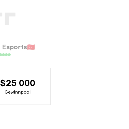
x Esports
🇹🇷
$25 000
Gewinnpool