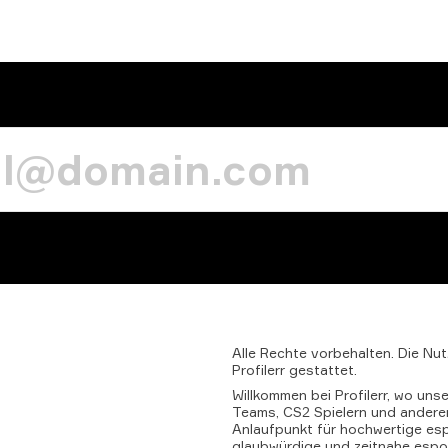
Alle
Rechte
vorbehalten.
Die
Nut
Profilerr
gestattet.
Willkommen bei Profilerr, wo uns
Teams, CS2 Spielern und anderen 
Anlaufpunkt für hochwertige esp
glaubwürdige und zeitnahe espor