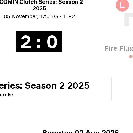
nier-Informationen
ODWIN Clutch Series: Season 2
L
2025
e info
05 November
,
17:03 GMT +2
2 : 0
Fire Flu
ries: Season 2 2025
urnier
Sonntag 02 Aug 2026