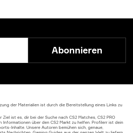
Abonnieren
zung
der
Materialien
ist
durch
die
Bereitstellung
eines
Links
zu
er Ziel ist es, dir bei der Suche nach CS2 Matches, CS2 PRO
Informationen über den CS2 Markt zu helfen. Profilerr ist dein
orts-Inhalte. Unsere Autoren bemühen sich, genaue,
ts Nachrichten, Gaming Guides aus der ganzen Welt zu liefern.