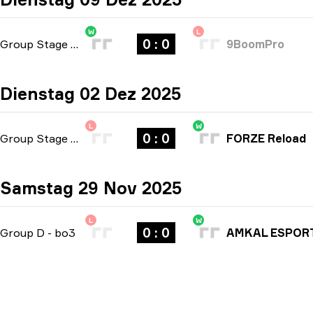
W
L
0 : 0
Group Stage
-
bo3
9BoomPro
Dienstag 02 Dez 2025
L
W
0 : 0
Group Stage
-
bo3
FORZE Reload
Samstag 29 Nov 2025
L
W
0 : 0
Group D
-
bo3
AMKAL ESPOR