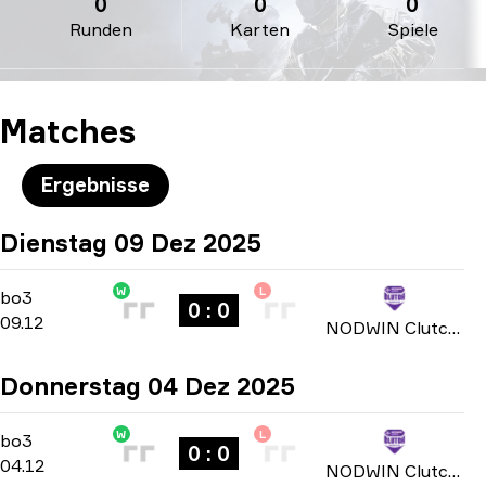
0
0
0
Runden
Karten
Spiele
Matches
Ergebnisse
Dienstag 09 Dez 2025
W
L
Group Stage
-
bo3
bo3
0 : 0
09.12
NODWIN Clutch Series: Season 3 2025
Donnerstag 04 Dez 2025
W
L
Group Stage
-
bo3
bo3
0 : 0
04.12
NODWIN Clutch Series: Season 3 2025