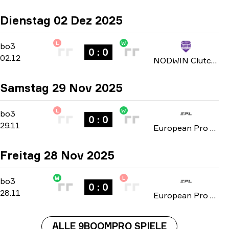
Dienstag 02 Dez 2025
L
W
Group Stage
-
bo3
bo3
0 : 0
02.12
NODWIN Clutch Series: Season 3 2025
Samstag 29 Nov 2025
L
W
Group D
-
bo3
bo3
0 : 0
29.11
European Pro League: Series 3 2025
Freitag 28 Nov 2025
W
L
Group D
-
bo3
bo3
0 : 0
28.11
European Pro League: Series 3 2025
ALLE 9BOOMPRO SPIELE