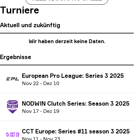
Turniere
Aktuell und zukünftig
Wir haben derzeit keine Daten.
Ergebnisse
European Pro League: Series 3 2025
N
ov
22
-
D
ez
10
NODWIN Clutch Series: Season 3 2025
N
ov
17
-
D
ez
19
CCT Europe: Series #11 season 3 2025
N
ov
11
-
N
ov
23