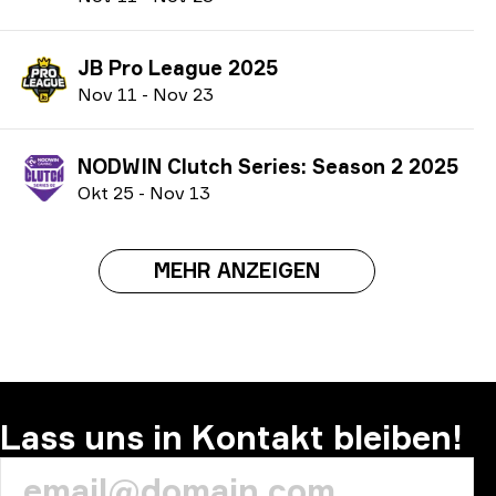
JB Pro League 2025
N
ov
11
-
N
ov
23
NODWIN Clutch Series: Season 2 2025
O
kt
25
-
N
ov
13
MEHR ANZEIGEN
Lass uns in Kontakt bleiben!