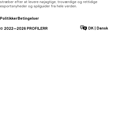
stræber efter at levere nøjagtige, troværdige og rettidige
esportsnyheder og spilguider fra hele verden.
Politikker
Betingelser
DK
|
Dansk
©
2022—
2026
PROFILERR