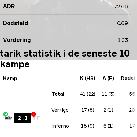
ADR
72.66
Dødsfald
0.69
Vurdering
1.03
tarik statistik i de seneste 10
kampe
Kamp
K (HS)
A (F)
Dødsf
Total
41 (22)
11 (3)
55
Vertigo
17 (8)
2 (1)
20
W
L
2
:
1
Inferno
18 (9)
6 (1)
17