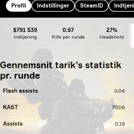
Profil
Indstillinger
SteamID
Indtjen
tarik’s profil
$791 539
0.67
27%
Indtjening
Kills per runde
Headshots
Gennemsnit tarik’s statistik
pr. runde
Flash assists
0.04
KAST
70.06
Assists
0.18