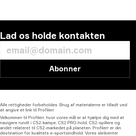
KOMMENTAR
Lad os holde kontakten
Abonner
Alle
rettigheder
forbeholdes.
Brug
af
materialerne
er
tilladt
ved
at
angive
et
link
til
Profilerr.
Velkommen til Profilerr, hvor vores mål er at hjælpe dig med at
navigere rundt i CS2-kampe, CS2 PRO-hold, CS2-spillere og
andet relateret til CS2-markedet på planeten. Profilerr er din
destination for kvalitets e-sportsindhold. Vores skribenter