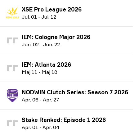
XSE Pro League 2026
J
ul.
01
-
J
ul.
12
IEM: Cologne Major 2026
J
un.
02
-
J
un.
22
IEM: Atlanta 2026
M
aj
11
-
M
aj
18
NODWIN Clutch Series: Season 7 2026
A
pr.
06
-
A
pr.
27
Stake Ranked: Episode 1 2026
A
pr.
01
-
A
pr.
04