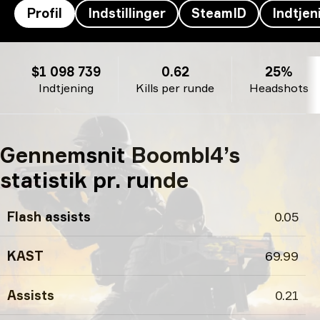
Profil
Indstillinger
SteamID
Indtjen
Boombl4’s profil
$1 098 739
0.62
25%
Indtjening
Kills per runde
Headshots
Gennemsnit Boombl4’s
statistik pr. runde
Flash assists
0.05
KAST
69.99
Assists
0.21