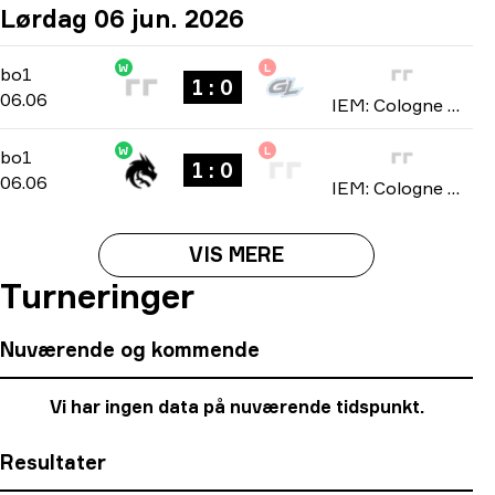
Lørdag 06 jun. 2026
W
L
Stage 2
-
bo1
bo1
1 : 0
06.06
IEM: Cologne Major 2026
W
L
Stage 2
-
bo1
bo1
1 : 0
06.06
IEM: Cologne Major 2026
VIS MERE
Turneringer
Nuværende og kommende
Vi har ingen data på nuværende tidspunkt.
Resultater