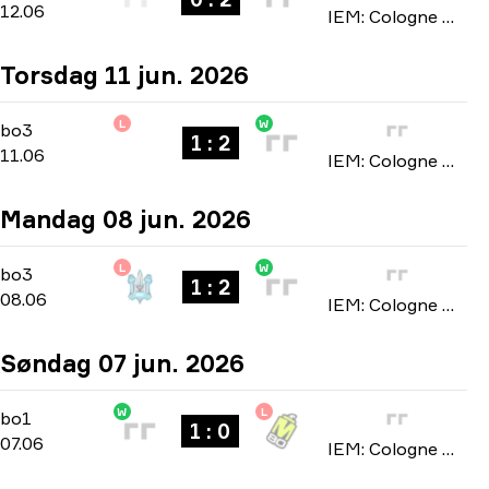
12.06
IEM: Cologne Major 2026
Torsdag 11 jun. 2026
L
W
Stage 3
-
bo3
bo3
1 : 2
11.06
IEM: Cologne Major 2026
Mandag 08 jun. 2026
L
W
Stage 2
-
bo3
bo3
1 : 2
08.06
IEM: Cologne Major 2026
Søndag 07 jun. 2026
W
L
Stage 2
-
bo1
bo1
1 : 0
07.06
IEM: Cologne Major 2026