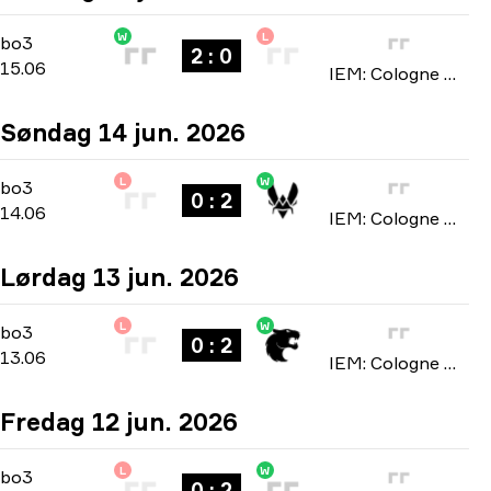
W
L
Stage 3
-
bo3
bo3
2 : 0
15.06
IEM: Cologne Major 2026
Søndag 14 jun. 2026
L
W
Stage 3
-
bo3
bo3
0 : 2
14.06
IEM: Cologne Major 2026
Lørdag 13 jun. 2026
L
W
Stage 3
-
bo3
bo3
0 : 2
13.06
IEM: Cologne Major 2026
Fredag 12 jun. 2026
L
W
Stage 3
-
bo3
bo3
0 : 2