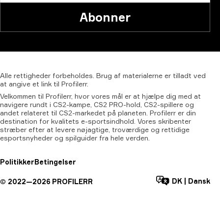
Abonner
Alle
rettigheder
forbeholdes.
Brug
af
materialerne
er
tilladt
ved
at
angive
et
link
til
Profilerr.
Velkommen til Profilerr, hvor vores mål er at hjælpe dig med at
navigere rundt i CS2-kampe, CS2 PRO-hold, CS2-spillere og
andet relateret til CS2-markedet på planeten. Profilerr er din
destination for kvalitets e-sportsindhold. Vores skribenter
stræber efter at levere nøjagtige, troværdige og rettidige
esportsnyheder og spilguider fra hele verden.
Politikker
Betingelser
DK
|
Dansk
©
2022—
2026
PROFILERR