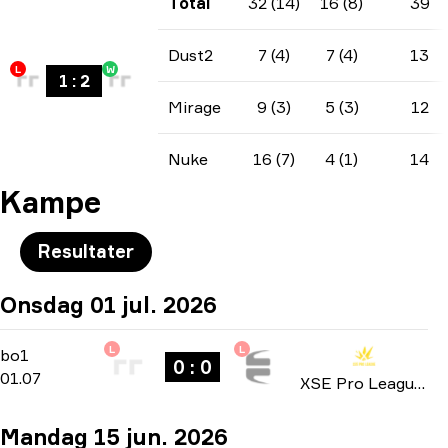
Total
32 (14)
16 (8)
39
Dust2
7 (4)
7 (4)
13
L
W
1
:
2
Mirage
9 (3)
5 (3)
12
Nuke
16 (7)
4 (1)
14
Kampe
Resultater
Onsdag 01 jul. 2026
L
L
Group Stage
-
bo1
bo1
0 : 0
01.07
XSE Pro League 2026
Mandag 15 jun. 2026