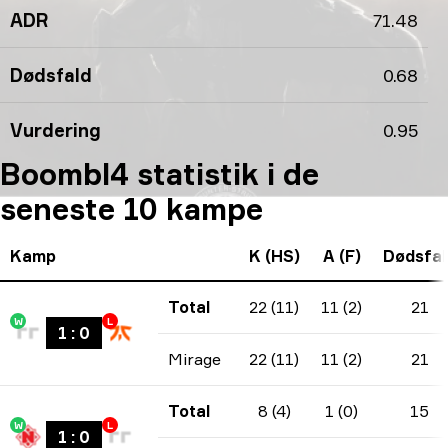
ADR
71.48
Dødsfald
0.68
Vurdering
0.95
Boombl4 statistik i de
seneste 10 kampe
Kamp
K (HS)
A (F)
Dødsfal
Total
22 (11)
11 (2)
21
W
L
1
:
0
Mirage
22 (11)
11 (2)
21
Total
8 (4)
1 (0)
15
W
L
1
:
0