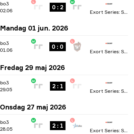
L
W
Main Stage
-
bo3
bo3
0 : 2
02.06
Exort Series: Season 27 2026
Mandag 01 jun. 2026
W
L
Main Stage
-
bo3
bo3
0 : 0
01.06
Exort Series: Season 27 2026
Fredag 29 maj 2026
W
L
Main Stage
-
bo3
bo3
2 : 1
29.05
Exort Series: Season 27 2026
Onsdag 27 maj 2026
W
L
Main Stage
-
bo3
bo3
2 : 1
28.05
Exort Series: Season 27 2026