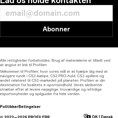
Lad os holde kontakten
Abonner
Alle
rettigheder
forbeholdes.
Brug
af
materialerne
er
tilladt
ved
at
angive
et
link
til
Profilerr.
Velkommen til Profilerr, hvor vores mål er at hjælpe dig med at
navigere rundt i CS2-kampe, CS2 PRO-hold, CS2-spillere og
andet relateret til CS2-markedet på planeten. Profilerr er din
destination for kvalitets e-sportsindhold. Vores skribenter
stræber efter at levere nøjagtige, troværdige og rettidige
esportsnyheder og spilguider fra hele verden.
Politikker
Betingelser
DK
|
Dansk
©
2022—
2026
PROFILERR