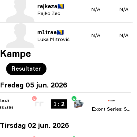
rajkeza
🇧🇦
N/A
N/A
Rajko Zec
m1traa
🇧🇦
N/A
N/A
Luka Mitrović
Kampe
Resultater
Fredag 05 jun. 2026
L
W
Playoffs
-
bo3
bo3
1 : 2
05.06
Exort Series: Season 27 2026
Tirsdag 02 jun. 2026