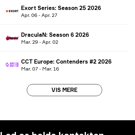
Exort Series: Season 25 2026
A
pr.
06
-
A
pr.
27
DraculaN: Season 6 2026
M
ar.
29
-
A
pr.
02
CCT Europe: Contenders #2 2026
M
ar.
07
-
M
ar.
16
VIS MERE