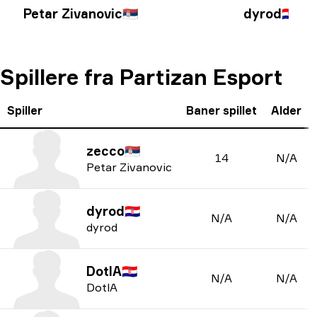
Petar Zivanovic
🇷🇸
dyrod
🇭🇷
Spillere fra Partizan Esport
Spiller
Baner spillet
Alder
zecco
🇷🇸
14
N/A
Petar Zivanovic
dyrod
🇭🇷
N/A
N/A
dyrod
DotlA
🇭🇷
N/A
N/A
DotlA