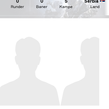
0
0
5
Serbia 🇷🇸
Runder
Baner
Kampe
Land