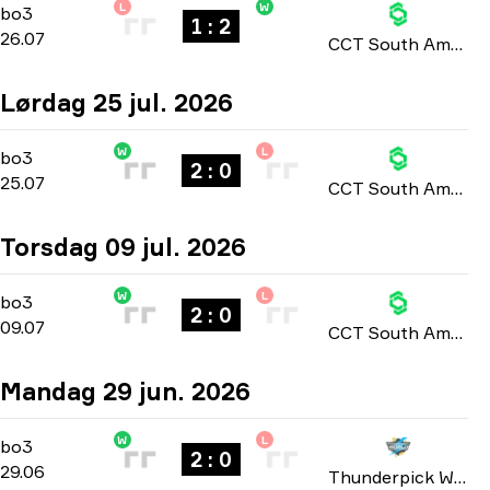
L
W
Playoffs
-
bo3
bo3
1 : 2
26.07
CCT South America: Series 4 2026
Lørdag 25 jul. 2026
W
L
Playoffs
-
bo3
bo3
2 : 0
25.07
CCT South America: Series 4 2026
Torsdag 09 jul. 2026
W
L
Playoffs
-
bo3
bo3
2 : 0
09.07
CCT South America: Series 3 2026
Mandag 29 jun. 2026
W
L
Playoffs
-
bo3
bo3
2 : 0
29.06
Thunderpick World Championship: South American Series #1 2026