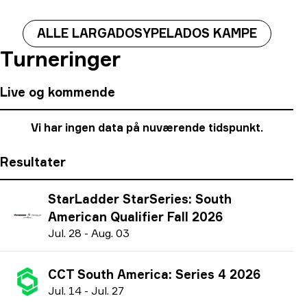
ALLE LARGADOSYPELADOS KAMPE
Turneringer
Live og kommende
Vi har ingen data på nuværende tidspunkt.
Resultater
StarLadder StarSeries: South
American Qualifier Fall 2026
J
ul.
28
-
A
ug.
03
CCT South America: Series 4 2026
J
ul.
14
-
J
ul.
27