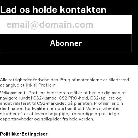
Lad os holde kontakten
Abonner
Alle
rettigheder
forbeholdes.
Brug
af
materialerne
er
tilladt
ved
at
angive
et
link
til
Profilerr.
Velkommen til Profilerr, hvor vores mål er at hjælpe dig med at
navigere rundt i CS2-kampe, CS2 PRO-hold, CS2-spillere og
andet relateret til CS2-markedet på planeten. Profilerr er din
destination for kvalitets e-sportsindhold. Vores skribenter
stræber efter at levere nøjagtige, troværdige og rettidige
esportsnyheder og spilguider fra hele verden.
Politikker
Betingelser