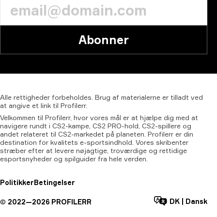
Abonner
Alle
rettigheder
forbeholdes.
Brug
af
materialerne
er
tilladt
ved
at
angive
et
link
til
Profilerr.
Velkommen til Profilerr, hvor vores mål er at hjælpe dig med at
navigere rundt i CS2-kampe, CS2 PRO-hold, CS2-spillere og
andet relateret til CS2-markedet på planeten. Profilerr er din
destination for kvalitets e-sportsindhold. Vores skribenter
stræber efter at levere nøjagtige, troværdige og rettidige
esportsnyheder og spilguider fra hele verden.
Politikker
Betingelser
DK
|
Dansk
©
2022—
2026
PROFILERR