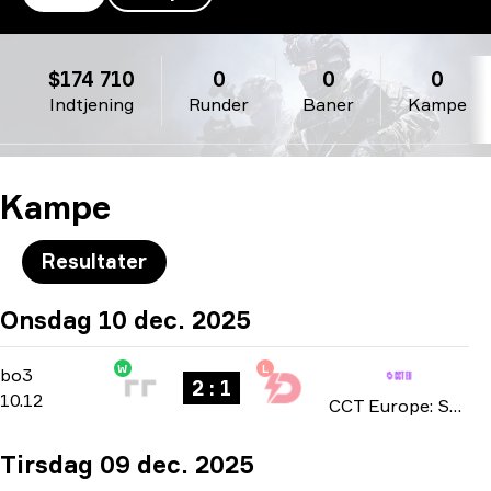
Dynamo Eclot
$174 710
0
0
0
Indtjening
Runder
Baner
Kampe
Kampe
Resultater
Onsdag 10 dec. 2025
W
L
Group Stage
-
bo3
bo3
2 : 1
10.12
CCT Europe: Series #12 season 3 2025
Tirsdag 09 dec. 2025