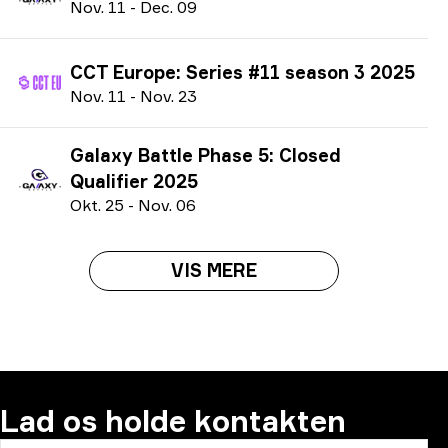
N
ov.
11
-
D
ec.
09
CCT Europe: Series #11 season 3 2025
N
ov.
11
-
N
ov.
23
Galaxy Battle Phase 5: Closed
Qualifier 2025
O
kt.
25
-
N
ov.
06
VIS MERE
Lad os holde kontakten