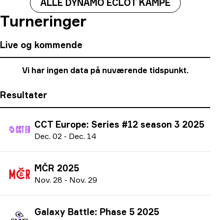
ALLE DYNAMO ECLOT KAMPE
Turneringer
Live og kommende
Vi har ingen data på nuværende tidspunkt.
Resultater
CCT Europe: Series #12 season 3 2025
D
ec.
02
-
D
ec.
14
MČR 2025
N
ov.
28
-
N
ov.
29
Galaxy Battle: Phase 5 2025