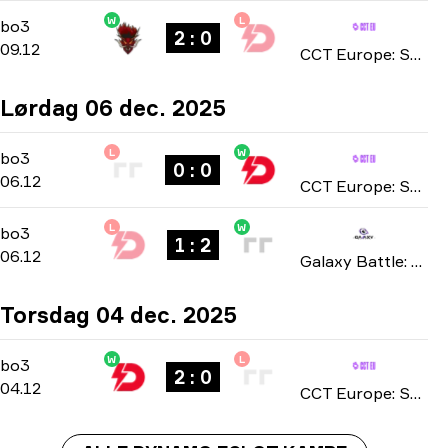
W
L
Group Stage
-
bo3
bo3
2 : 0
09.12
CCT Europe: Series #12 season 3 2025
Lørdag 06 dec. 2025
L
W
Group Stage
-
bo3
bo3
0 : 0
06.12
CCT Europe: Series #12 season 3 2025
L
W
Playoffs
-
bo3
bo3
1 : 2
06.12
Galaxy Battle: Phase 5 2025
Torsdag 04 dec. 2025
W
L
Group Stage
-
bo3
bo3
2 : 0
04.12
CCT Europe: Series #12 season 3 2025