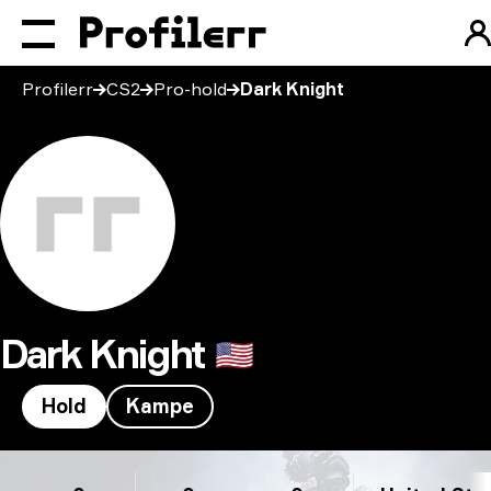
Profilerr
CS2
Pro-hold
Dark Knight
Dark Knight
🇺🇸
Hold
Kampe
Dark Knight