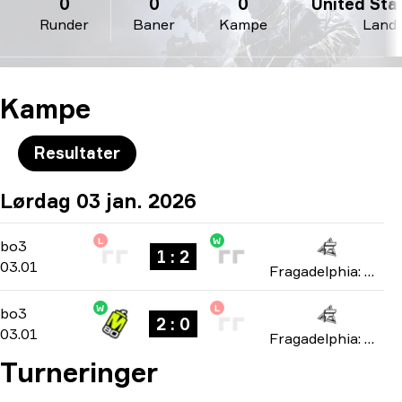
0
0
0
United Stat
Runder
Baner
Kampe
Land
Kampe
Resultater
Lørdag 03 jan. 2026
L
W
Group B
-
bo3
bo3
1 : 2
03.01
Fragadelphia: Miami 2026
W
L
Group B
-
bo3
bo3
2 : 0
03.01
Fragadelphia: Miami 2026
Turneringer