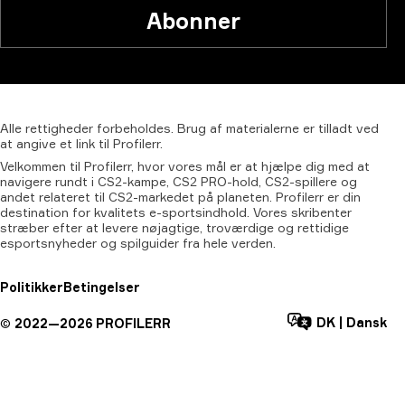
Abonner
Alle
rettigheder
forbeholdes.
Brug
af
materialerne
er
tilladt
ved
at
angive
et
link
til
Profilerr.
Velkommen til Profilerr, hvor vores mål er at hjælpe dig med at
navigere rundt i CS2-kampe, CS2 PRO-hold, CS2-spillere og
andet relateret til CS2-markedet på planeten. Profilerr er din
destination for kvalitets e-sportsindhold. Vores skribenter
stræber efter at levere nøjagtige, troværdige og rettidige
esportsnyheder og spilguider fra hele verden.
Politikker
Betingelser
DK
|
Dansk
©
2022—
2026
PROFILERR