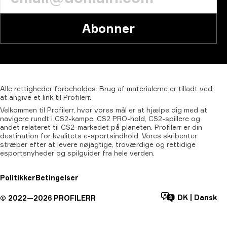
Abonner
Alle
rettigheder
forbeholdes.
Brug
af
materialerne
er
tilladt
ved
at
angive
et
link
til
Profilerr.
Velkommen til Profilerr, hvor vores mål er at hjælpe dig med at
navigere rundt i CS2-kampe, CS2 PRO-hold, CS2-spillere og
andet relateret til CS2-markedet på planeten. Profilerr er din
destination for kvalitets e-sportsindhold. Vores skribenter
stræber efter at levere nøjagtige, troværdige og rettidige
esportsnyheder og spilguider fra hele verden.
Politikker
Betingelser
DK
|
Dansk
©
2022—
2026
PROFILERR