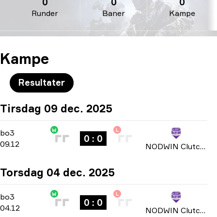
0
0
0
Runder
Baner
Kampe
Kampe
Resultater
Tirsdag 09 dec. 2025
W
L
Group Stage
-
bo3
bo3
0 : 0
09.12
NODWIN Clutch Series: Season 3 2025
Torsdag 04 dec. 2025
W
L
Group Stage
-
bo3
bo3
0 : 0
04.12
NODWIN Clutch Series: Season 3 2025