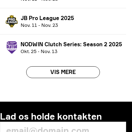
JB Pro League 2025
N
ov.
11
-
N
ov.
23
NODWIN Clutch Series: Season 2 2025
O
kt.
25
-
N
ov.
13
VIS MERE
Lad os holde kontakten