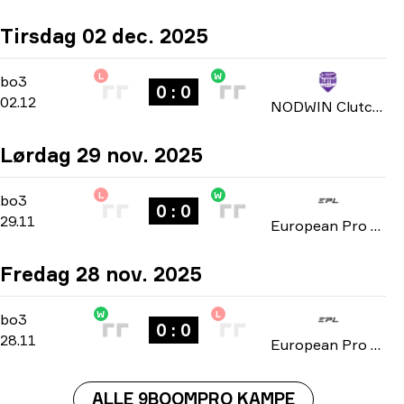
Tirsdag 02 dec. 2025
L
W
Group Stage
-
bo3
bo3
0 : 0
02.12
NODWIN Clutch Series: Season 3 2025
Lørdag 29 nov. 2025
L
W
Group D
-
bo3
bo3
0 : 0
29.11
European Pro League: Series 3 2025
Fredag 28 nov. 2025
W
L
Group D
-
bo3
bo3
0 : 0
28.11
European Pro League: Series 3 2025
ALLE 9BOOMPRO KAMPE