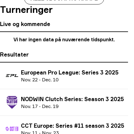
Turneringer
Live og kommende
Vi har ingen data på nuværende tidspunkt.
Resultater
European Pro League: Series 3 2025
N
ov.
22
-
D
ec.
10
NODWIN Clutch Series: Season 3 2025
N
ov.
17
-
D
ec.
19
CCT Europe: Series #11 season 3 2025
N
ov.
11
-
N
ov.
23