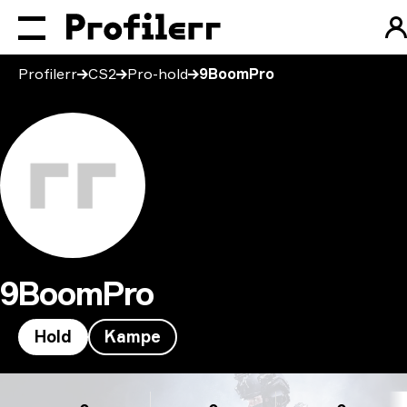
Profilerr
CS2
Pro-hold
9BoomPro
9BoomPro
Hold
Kampe
9BoomPro