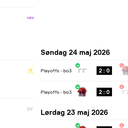
Søndag 24 maj 2026
W
L
2 : 0
Playoffs
-
bo3
W
L
2 : 0
Playoffs
-
bo3
Lørdag 23 maj 2026
W
L