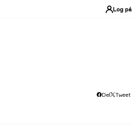
Log på
Del
Tweet