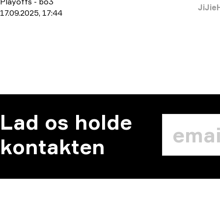
Playoffs
-
bo3
JiJie
17.09.2025, 17:44
Lad os holde
kontakten