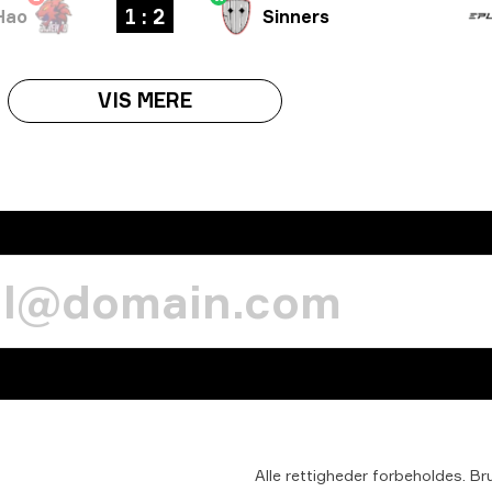
1 : 2
Hao
Sinners
VIS MERE
Alle
rettigheder
forbeholdes.
Br