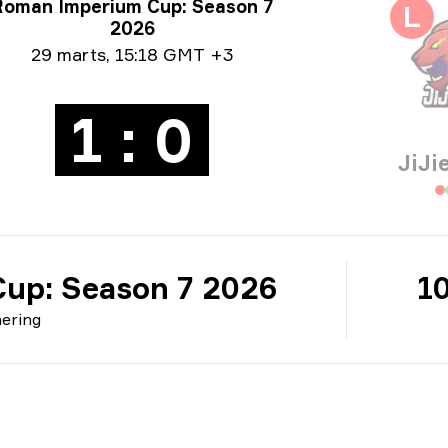
neringsoplysninger
Roman Imperium Cup: Season 7
L
2026
oinformation
29 marts
,
15:18 GMT +3
1 : 0
JiJi
up: Season 7 2026
10
ering