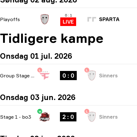
0 : 1
Playoffs
SPARTA
LIVE
Tidligere kampe
Onsdag 01 jul. 2026
L
L
0 : 0
Group Stage
-
bo1
Sinners
Onsdag 03 jun. 2026
W
L
2 : 0
Stage 1
-
bo3
Sinners