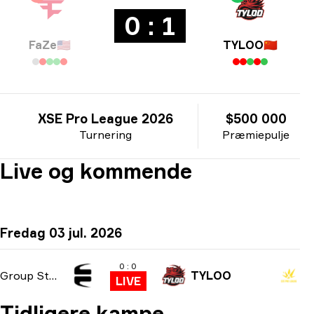
0 : 1
FaZe
🇺🇸
TYLOO
🇨🇳
XSE Pro League 2026
$500 000
Turnering
Præmiepulje
Live og kommende
Fredag 03 jul. 2026
0 : 0
Group Stage
TYLOO
LIVE
Tidligere kampe