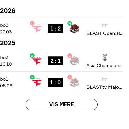
2026
L
W
Group A
-
bo3
bo3
1 : 2
20.03
BLAST Open: Rotterdam Spring 2026
2025
W
L
Group B
-
bo3
bo3
2 : 1
16.10
Asia Championships 2025
W
L
Stage 2
-
bo1
bo1
1 : 0
08.06
BLAST.tv Major: Austin 2025
VIS MERE