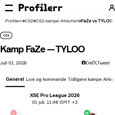
Profilerr
CS2
CS2-kampe: Afsluttet
FaZe vs TYLOO
CS2
Kamp
FaZe — TYLOO
Juli 01, 2026
Del
Tweet
Generel
Live og kommende
Tidligere kampe
Arkiv
Turneringsoplysninger
XSE Pro League 2026
Datoinformation
01 juli
,
11:46 GMT +3
L
W