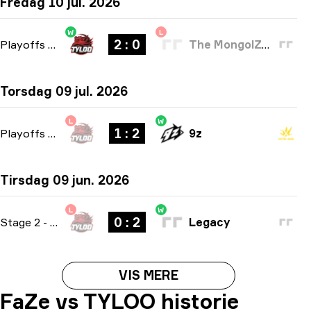
Fredag 10 jul. 2026
W
L
2 : 0
Playoffs
-
bo3
The MongolZ Academy
Torsdag 09 jul. 2026
L
W
1 : 2
Playoffs
-
bo3
9z
Tirsdag 09 jun. 2026
L
W
0 : 2
Stage 2
-
bo3
Legacy
VIS MERE
FaZe vs TYLOO historie