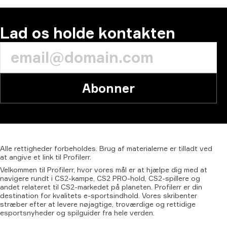
Lad os holde kontakten
Abonner
Alle
rettigheder
forbeholdes.
Brug
af
materialerne
er
tilladt
ved
at
angive
et
link
til
Profilerr.
Velkommen til Profilerr, hvor vores mål er at hjælpe dig med at
navigere rundt i CS2-kampe, CS2 PRO-hold, CS2-spillere og
andet relateret til CS2-markedet på planeten. Profilerr er din
destination for kvalitets e-sportsindhold. Vores skribenter
stræber efter at levere nøjagtige, troværdige og rettidige
esportsnyheder og spilguider fra hele verden.