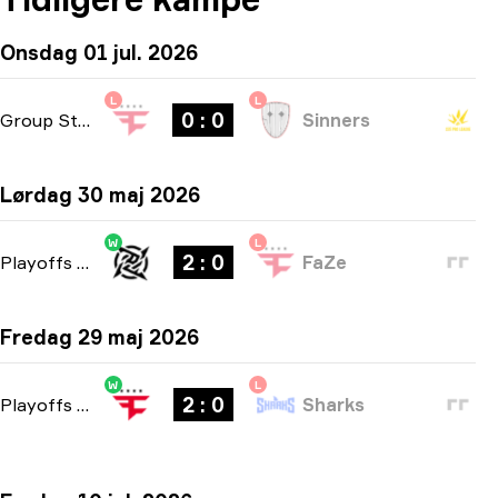
Onsdag 01 jul. 2026
L
L
0 : 0
Group Stage
-
bo1
Sinners
Lørdag 30 maj 2026
W
L
2 : 0
Playoffs
-
bo3
FaZe
Fredag 29 maj 2026
W
L
2 : 0
Playoffs
-
bo3
Sharks