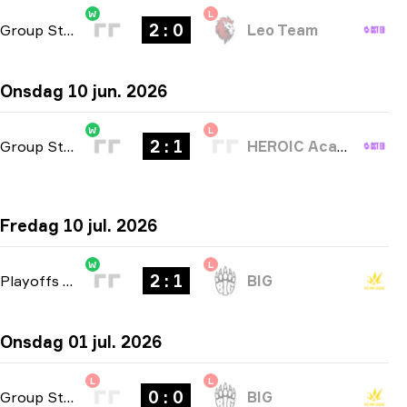
W
L
2 : 0
Group Stage
-
bo3
Leo Team
Onsdag 10 jun. 2026
W
L
2 : 1
Group Stage
-
bo3
HEROIC Academy
Fredag 10 jul. 2026
W
L
2 : 1
Playoffs
-
bo3
BIG
Onsdag 01 jul. 2026
L
L
0 : 0
Group Stage
-
bo1
BIG