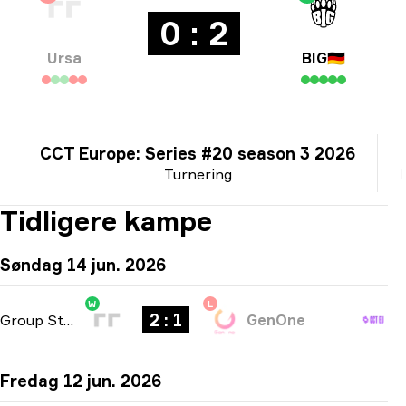
0 : 2
Ursa
BIG
🇩🇪
CCT Europe: Series #20 season 3 2026
Turnering
Tidligere kampe
Søndag 14 jun. 2026
W
L
2 : 1
Group Stage
-
bo3
GenOne
Fredag 12 jun. 2026