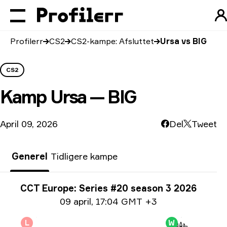
Profilerr
CS2
CS2-kampe: Afsluttet
Ursa vs BIG
CS2
Kamp
Ursa — BIG
April 09, 2026
Del
Tweet
Generel
Tidligere kampe
Turneringsoplysninger
CCT Europe: Series #20 season 3 2026
Datoinformation
09 april
,
17:04 GMT +3
L
W