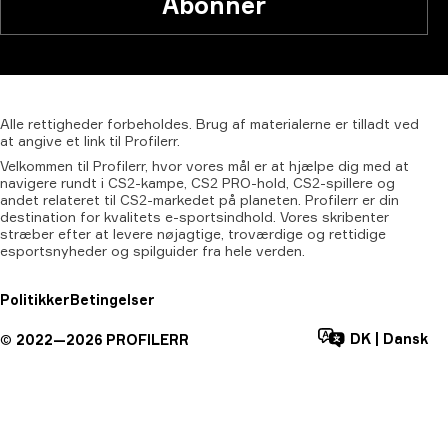
Abonner
Alle
rettigheder
forbeholdes.
Brug
af
materialerne
er
tilladt
ved
at
angive
et
link
til
Profilerr.
Velkommen til Profilerr, hvor vores mål er at hjælpe dig med at
navigere rundt i CS2-kampe, CS2 PRO-hold, CS2-spillere og
andet relateret til CS2-markedet på planeten. Profilerr er din
destination for kvalitets e-sportsindhold. Vores skribenter
stræber efter at levere nøjagtige, troværdige og rettidige
esportsnyheder og spilguider fra hele verden.
Politikker
Betingelser
DK
|
Dansk
©
2022—
2026
PROFILERR