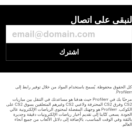
بقى على اتصال
اشترك
الحقوق
محفوظة.
يُسمح
باستخدام
المواد
من
خلال
توفير
رابط
إلى
Profil
مرحبًا بك في Profilerr حيث هدفنا هو مساعدتك في التنقل بين مباريات
CS2 وفرق CS2 المحترفة ولاعبي CS2 وغيرهم المتعلقين بسوق CS2 على
الكوكب. Profilerr هو وجهتك المفضلة لمحتوى الرياضات الإلكترونية عالي
دة. يسعى كتّابنا إلى تقديم أخبار رياضات الإلكترونيات دقيقة وجديرة
قة وفي الوقت المناسب، بالإضافة إلى دلائل الألعاب من جميع أنحاء
لم.