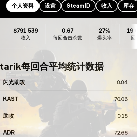
个人资料
设置
SteamID
收入
库存
tarik's的个人资料
$791 539
0.67
27%
19 
收入
每回合击杀数
爆头率
回
tarik每回合平均统计数据
闪光助攻
0.04
KAST
70.06
助攻
0.18
ADR
72.66