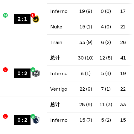
Inferno
19 (9)
0 (0)
17
W
L
2
:
1
Nuke
15 (1)
4 (0)
21
Train
33 (9)
6 (2)
26
总计
30 (10)
12 (5)
41
L
W
0
:
2
Inferno
8 (1)
5 (4)
19
Vertigo
22 (9)
7 (1)
22
总计
28 (9)
11 (3)
33
L
W
0
:
2
Inferno
15 (7)
5 (2)
15