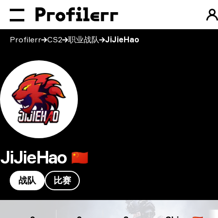
Profilerr
CS2
职业战队
JiJieHao
JiJieHao
🇨🇳
战队
比赛
JiJieHao