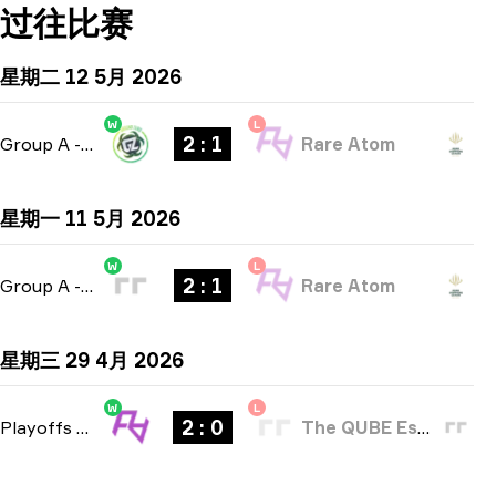
过往比赛
星期二 12 5月 2026
W
L
2 : 1
Group A
-
bo3
Rare Atom
星期一 11 5月 2026
W
L
2 : 1
Group A
-
bo3
Rare Atom
星期三 29 4月 2026
W
L
2 : 0
Playoffs
-
bo3
The QUBE Esports