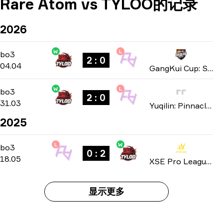
Rare Atom vs TYLOO的记录
2026
W
L
Playoffs
-
bo3
bo3
2 : 0
04.04
GangKui Cup: Season 2 2026
W
L
Group B
-
bo3
bo3
2 : 0
31.03
Yuqilin: Pinnacle of Battle season 3 2026
2025
L
W
Playoffs
-
bo3
bo3
0 : 2
18.05
XSE Pro League: Season 4 2025
显示更多