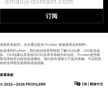
订阅
保留所有权利。允许通过提供
Profilerr
链接使用这些材料。
欢迎来到Profilerr，我们的目标是帮助您了解CS2比赛、CS2职业战
队、CS2玩家以及其他与CS2全球市场相关的信息。Profilerr是您获
取优质电竞内容的首选网站。我们的作者致力于提供准确、可信和及
时的全球电竞新闻和游戏指南。
政策
条款
CN
|
简体中文
©
2022—
2026
PROFILERR