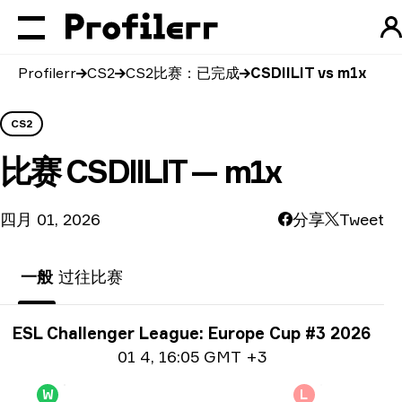
Profilerr
CS2
CS2比赛：已完成
CSDIILIT vs m1x
CS2
比赛
CSDIILIT — m1x
四月 01, 2026
分享
Tweet
一般
过往比赛
锦标赛信息
ESL Challenger League: Europe Cup #3 2026
日期信息
01 4
,
16:05 GMT +3
W
L