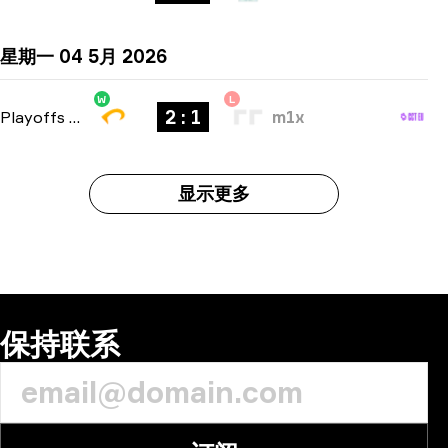
星期一 04 5月 2026
W
L
2 : 1
Playoffs
-
bo3
m1x
显示更多
保持联系