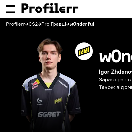
Profilerr
CS2
Pro Гравці
w0nderful
w0n
Igor Zhdano
Зараз
грає
в
Також
відом