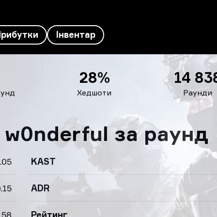
Прибутки
Інвентар
28%
14 83
аунд
Хедшоти
Раунди
 w0nderful за раунд
.05
KAST
.15
ADR
.58
Рейтинг