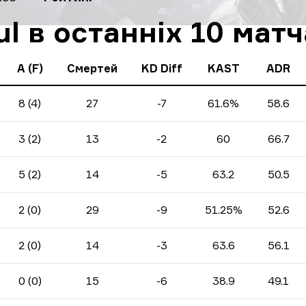
l в останніх 10 мат
A (F)
Смертей
KD Diff
KAST
ADR
8 (4)
27
-7
61.6%
58.6
3 (2)
13
-2
60
66.7
5 (2)
14
-5
63.2
50.5
2 (0)
29
-9
51.25%
52.6
2 (0)
14
-3
63.6
56.1
0 (0)
15
-6
38.9
49.1