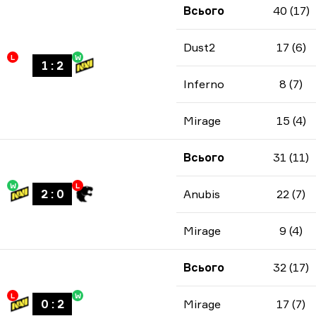
Всього
40 (17)
Dust2
17 (6)
L
W
1
:
2
Inferno
8 (7)
Mirage
15 (4)
Всього
31 (11)
W
L
2
:
0
Anubis
22 (7)
Mirage
9 (4)
Всього
32 (17)
L
W
0
:
2
Mirage
17 (7)