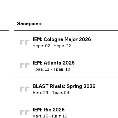
Завершені
IEM: Cologne Major 2026
Ч
ерв.
02
-
Ч
ерв.
22
IEM: Atlanta 2026
Т
рав.
11
-
Т
рав.
18
BLAST Rivals: Spring 2026
К
віт.
29
-
Т
рав.
04
IEM: Rio 2026
К
віт.
13
-
К
віт.
19