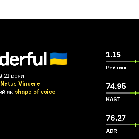
derful
🇺🇦
1.15
Рейтинг
v
21 роки
Natus
Vincere
74.95
ий
як
shape
of
voice
KAST
76.27
ADR