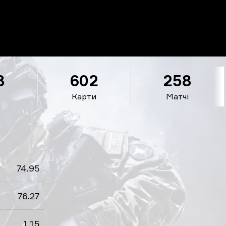
8
602
258
Карти
Матчі
74.95
76.27
1.15