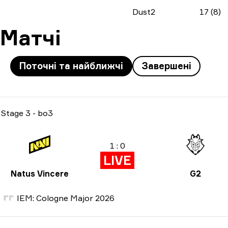
Dust2
17 (8)
Матчі
Поточні та найближчі
Завершені
Stage 3
-
bo3
1 : 0
LIVE
Natus Vincere
G2
IEM: Cologne Major 2026