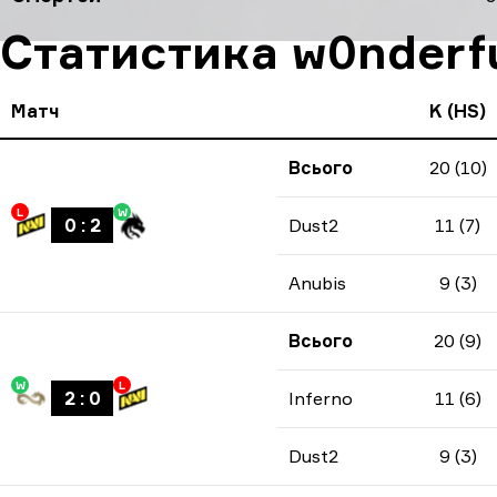
Статистика w0nderfu
Матч
K (HS)
Всього
20 (10)
L
W
0
:
2
Dust2
11 (7)
Anubis
9 (3)
Всього
20 (9)
W
L
2
:
0
Inferno
11 (6)
Dust2
9 (3)