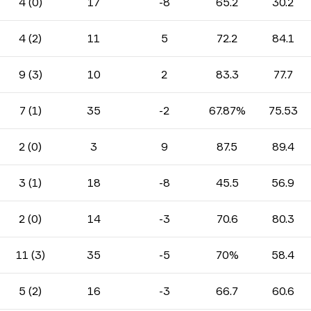
4 (0)
17
-8
65.2
30.2
4 (2)
11
5
72.2
84.1
9 (3)
10
2
83.3
77.7
7 (1)
35
-2
67.87%
75.53
2 (0)
3
9
87.5
89.4
3 (1)
18
-8
45.5
56.9
2 (0)
14
-3
70.6
80.3
11 (3)
35
-5
70%
58.4
5 (2)
16
-3
66.7
60.6