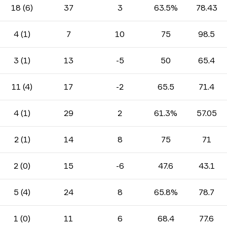
18 (6)
37
3
63.5%
78.43
4 (1)
7
10
75
98.5
3 (1)
13
-5
50
65.4
11 (4)
17
-2
65.5
71.4
4 (1)
29
2
61.3%
57.05
2 (1)
14
8
75
71
2 (0)
15
-6
47.6
43.1
5 (4)
24
8
65.8%
78.7
1 (0)
11
6
68.4
77.6