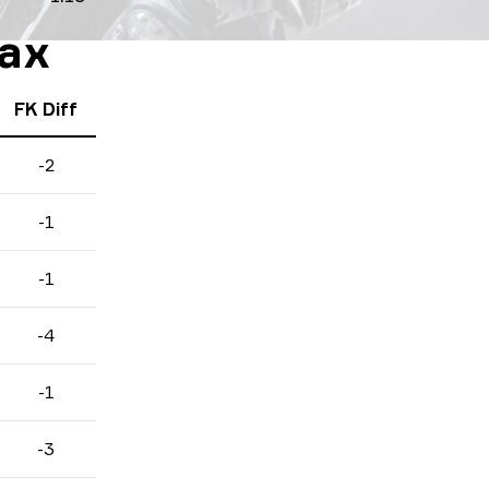
чах
FK Diff
-2
-1
-1
-4
-1
-3