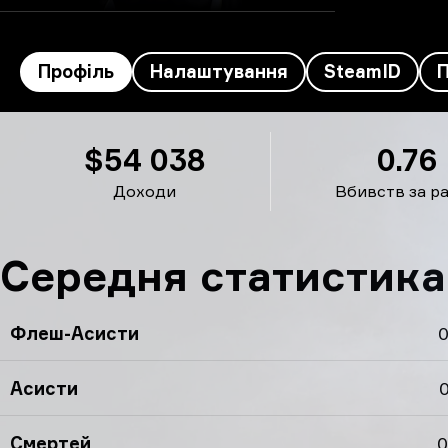
Профіль
Налаштування
SteamID
w0nderful’s профіль
$54 038
0.76
Доходи
Вбивств за р
Середня статистика
Флеш-Асисти
0
Асисти
0
Смертей
0