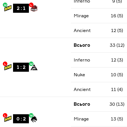
Inferno
9 (5)
W
L
2
:
1
Mirage
16 (5)
Ancient
12 (5)
Всього
33 (12)
Inferno
12 (3)
L
W
1
:
2
Nuke
10 (5)
Ancient
11 (4)
Всього
30 (13)
L
W
0
:
2
Mirage
13 (5)