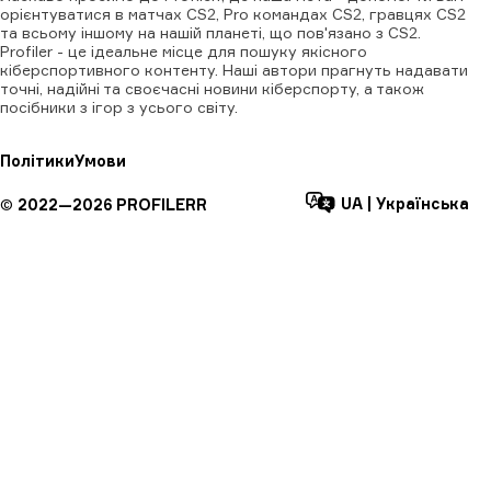
орієнтуватися в матчах CS2, Pro командах CS2, гравцях CS2
та всьому іншому на нашій планеті, що пов'язано з CS2.
Profiler - це ідеальне місце для пошуку якісного
кіберспортивного контенту. Наші автори прагнуть надавати
точні, надійні та своєчасні новини кіберспорту, а також
посібники з ігор з усього світу.
Політики
Умови
UA
|
Українська
©
2022—
2026
PROFILERR