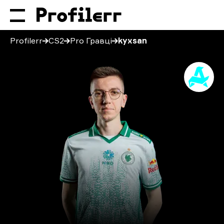
Profilerr
CS2
Pro Гравці
kyxsan