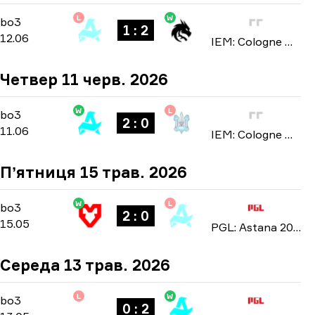
L
W
Stage 3
-
bo3
bo3
1 : 2
12.06
IEM: Cologne Major 2026
Четвер 11 черв. 2026
W
L
Stage 3
-
bo3
bo3
2 : 0
11.06
IEM: Cologne Major 2026
Пʼятниця 15 трав. 2026
W
L
Playoffs
-
bo3
bo3
2 : 0
15.05
PGL: Astana 2026
Середа 13 трав. 2026
L
W
Group Stage
-
bo3
bo3
0 : 2