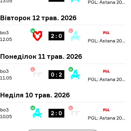
13.05
PGL: Astana 2026
Вівторок 12 трав. 2026
W
L
Group Stage
-
bo3
bo3
2 : 0
12.05
PGL: Astana 2026
Понеділок 11 трав. 2026
L
W
Group Stage
-
bo3
bo3
0 : 2
11.05
PGL: Astana 2026
Неділя 10 трав. 2026
W
L
Group Stage
-
bo3
bo3
2 : 0
10.05
PGL: Astana 2026