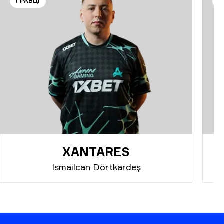
ГРАВЦІ
Г
XANTARES
Ismailcan Dörtkardeş