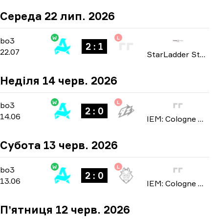
Середа 22 лип. 2026
W
L
Group A
-
bo3
bo3
2 : 1
22.07
StarLadder StarSeries: European Qualifier Fall 2026
Неділя 14 черв. 2026
W
L
Stage 3
-
bo3
bo3
2 : 0
14.06
IEM: Cologne Major 2026
Субота 13 черв. 2026
W
L
Stage 3
-
bo3
bo3
2 : 0
13.06
IEM: Cologne Major 2026
Пʼятниця 12 черв. 2026