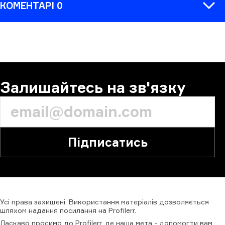
КОМЕНТАРІ 0
КОМЕНТАР
Залишайтесь на зв'язку
Підписатись
Усі
права
захищені.
Використання
матеріалів
дозволяється
шляхом
надання
посилання
на
Profilerr
.
Ласкаво просимо до Profilerr, де наша мета - допомогти вам