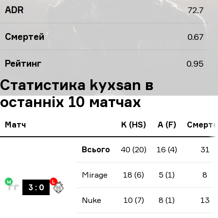
ADR
72.7
Смертей
0.67
Рейтинг
0.95
Статистика kyxsan в
останніх 10 матчах
Матч
K (HS)
A (F)
Смерте
Всього
40 (20)
16 (4)
31
Mirage
18 (6)
5 (1)
8
W
L
3
:
0
Nuke
10 (7)
8 (1)
13