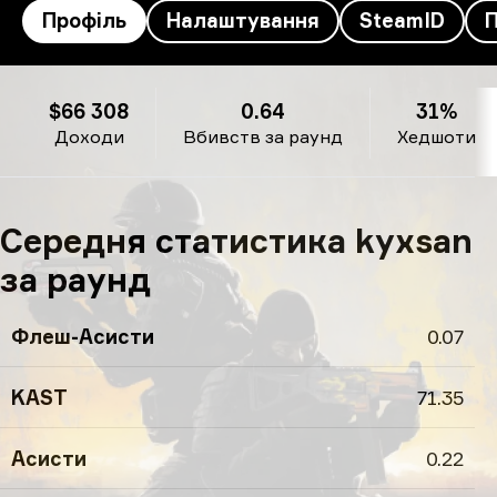
Профіль
Налаштування
SteamID
kyxsan’s профіль
$66 308
0.64
31%
Доходи
Вбивств за раунд
Хедшоти
Середня статистика kyxsan
за раунд
Флеш-Асисти
0.07
KAST
71.35
Асисти
0.22