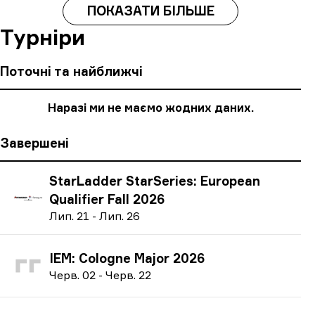
ПОКАЗАТИ БІЛЬШЕ
Турніри
Поточні та найближчі
Наразі ми не маємо жодних даних.
Завершені
StarLadder StarSeries: European
Qualifier Fall 2026
Л
ип.
21
-
Л
ип.
26
IEM: Cologne Major 2026
Ч
ерв.
02
-
Ч
ерв.
22