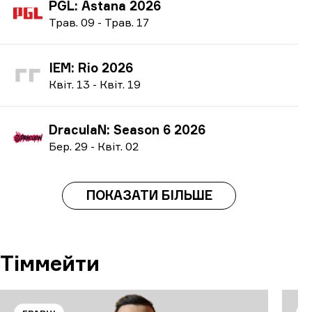
PGL: Astana 2026
Т
рав.
09
-
Т
рав.
17
IEM: Rio 2026
К
віт.
13
-
К
віт.
19
DraculaN: Season 6 2026
Б
ер.
29
-
К
віт.
02
ПОКАЗАТИ БІЛЬШЕ
Тіммейти