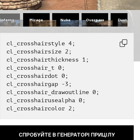
Mirage
Nuke
Overpass
Dust II
Inferno
cl_crosshairstyle 4;
cl_crosshairsize 2;
cl_crosshairthickness 1;
cl_crosshair_t 0;
cl_crosshairdot 0;
cl_crosshairgap -3;
cl_crosshair_drawoutline 0;
cl_crosshairusealpha 0;
cl_crosshaircolor 2;
СПРОБУЙТЕ В ГЕНЕРАТОРІ ПРИЦІЛУ