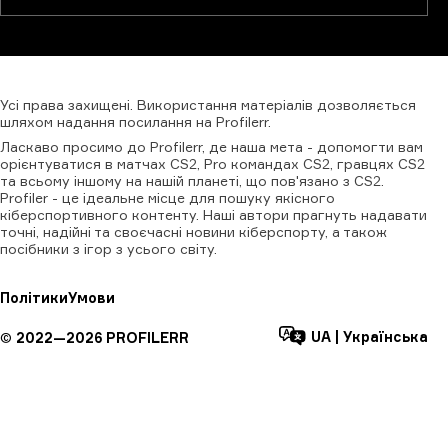
Усі
права
захищені.
Використання
матеріалів
дозволяється
шляхом
надання
посилання
на
Profilerr
.
Ласкаво просимо до Profilerr, де наша мета - допомогти вам
орієнтуватися в матчах CS2, Pro командах CS2, гравцях CS2
та всьому іншому на нашій планеті, що пов'язано з CS2.
Profiler - це ідеальне місце для пошуку якісного
кіберспортивного контенту. Наші автори прагнуть надавати
точні, надійні та своєчасні новини кіберспорту, а також
посібники з ігор з усього світу.
Політики
Умови
UA
|
Українська
©
2022—
2026
PROFILERR