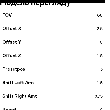
Модель перегляду
FOV
68
Offset X
2.5
Offset Y
0
Offset Z
-1.5
Presetpos
3
Shift Left Amt
1.5
Shift Right Amt
0.75
Recoil
0