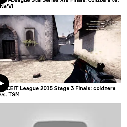
SL i-League StarSeries XIV Finals: coldzera vs.
Na'Vi
FACEIT League 2015 Stage 3 Finals: coldzera
vs. TSM