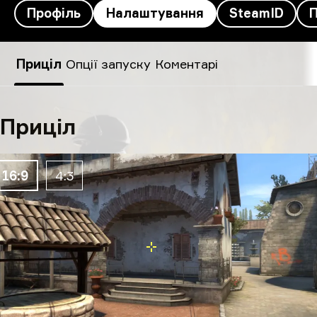
Профіль
Налаштування
SteamID
coldzera’s налаштування
Приціл
Опції запуску
Коментарі
Приціл
16:9
4:3