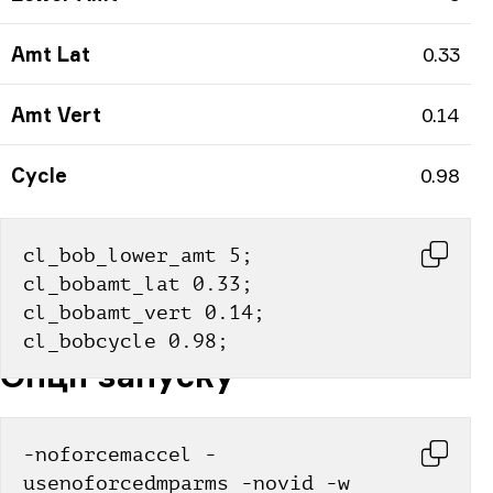
Amt Lat
0.33
Amt Vert
0.14
Cycle
0.98
cl_bob_lower_amt 5; 
cl_bobamt_lat 0.33; 
cl_bobamt_vert 0.14; 
cl_bobcycle 0.98;
Опції запуску
-noforcemaccel -
usenoforcedmparms -novid -w 