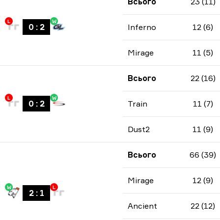
Всього
23 (11)
L
W
0
:
2
Inferno
12 (6)
Mirage
11 (5)
Всього
22 (16)
L
W
0
:
2
Train
11 (7)
Dust2
11 (9)
Всього
66 (39)
Mirage
12 (9)
W
L
2
:
1
Ancient
22 (12)