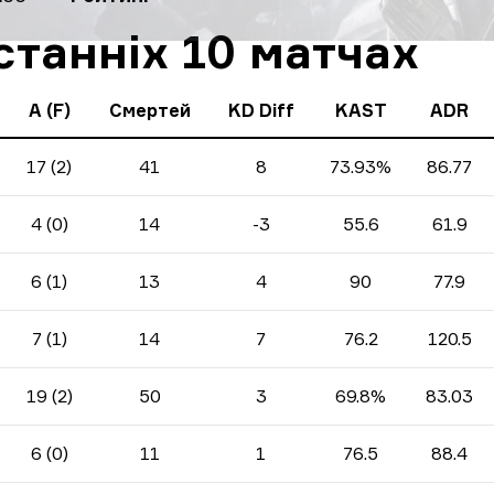
станніх 10 матчах
A (F)
Смертей
KD Diff
KAST
ADR
17 (2)
41
8
73.93%
86.77
4 (0)
14
-3
55.6
61.9
6 (1)
13
4
90
77.9
7 (1)
14
7
76.2
120.5
19 (2)
50
3
69.8%
83.03
6 (0)
11
1
76.5
88.4