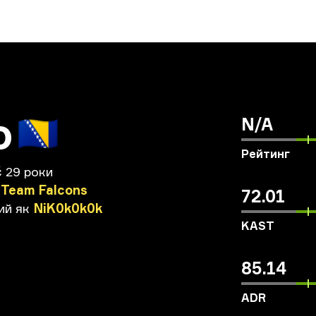
o
🇧🇦
N/A
Рейтинг
č
29 роки
Team
Falcons
72.01
ий
як
NiK0k0k0k
KAST
85.14
ADR