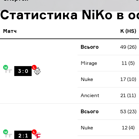
Статистика NiKo в о
Матч
K (HS)
Всього
49 (26)
Mirage
11 (5)
W
L
3
:
0
Nuke
17 (10)
Ancient
21 (11)
Всього
53 (23)
Nuke
12 (4)
W
L
2
:
1