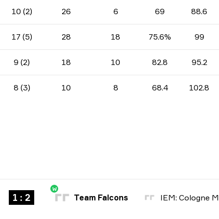
10 (2)
26
6
69
88.6
17 (5)
28
18
75.6%
99
9 (2)
18
10
82.8
95.2
8 (3)
10
8
68.4
102.8
W
1 : 2
Team Falcons