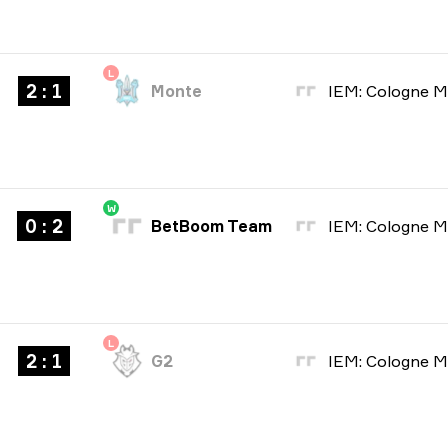
L
2 : 1
Monte
W
0 : 2
BetBoom Team
L
2 : 1
G2