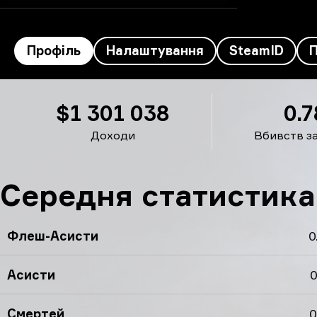
Профіль
Налаштування
SteamID
NiKo’s профіль
$1 301 038
0.7
Доходи
Вбивств з
Середня статистика
Флеш-Асисти
0
Асисти
0
Смертей
0