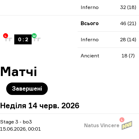
Inferno
32 (18)
Всього
46 (21)
L
W
0
:
2
Inferno
28 (14)
Ancient
18 (7)
Матчі
Завершені
Неділя 14 черв. 2026
L
Stage 3
-
bo3
Natus Vincere
15.06.2026, 00:01