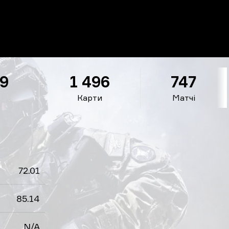
49
1 496
747
Карти
Матчі
72.01
85.14
N/A