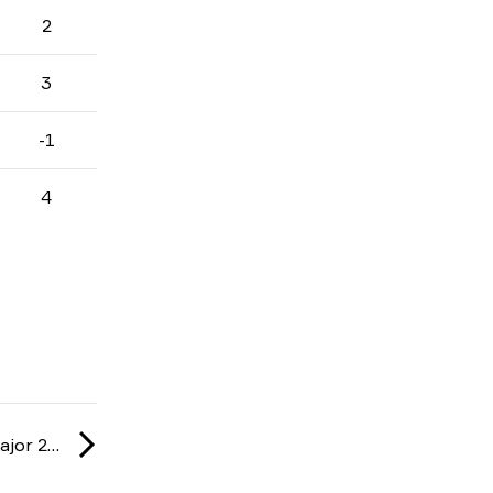
2
3
-1
4
IEM: Cologne Major 2026