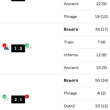
Ancient
22 (9)
Mirage
19 (10)
Всього
34 (17)
Train
7 (4)
L
W
1
:
2
Inferno
12 (8)
Ancient
15 (5)
Всього
50 (24)
Mirage
8 (2)
W
L
2
:
1
Dust2
23 (12)