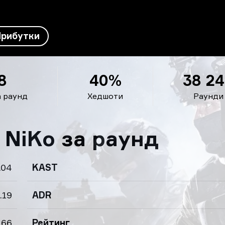
Прибутки
8
40%
38 2
а раунд
Хедшоти
Раунди
 NiKo за раунд
.04
KAST
.19
ADR
.66
Рейтинг