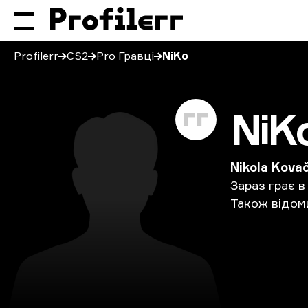
Profilerr
CS2
Pro Гравці
NiKo
NiK
Nikola Kova
Зараз
грає
в
Також
відом