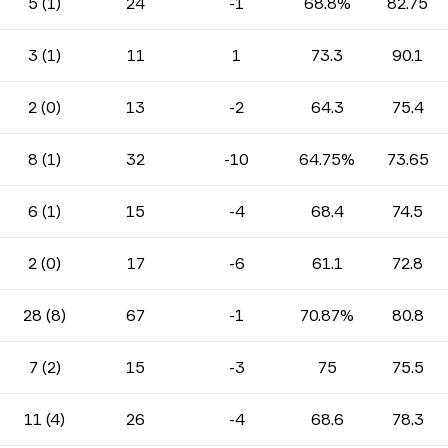
5 (1)
24
-1
68.8%
82.75
3 (1)
11
1
73.3
90.1
2 (0)
13
-2
64.3
75.4
8 (1)
32
-10
64.75%
73.65
6 (1)
15
-4
68.4
74.5
2 (0)
17
-6
61.1
72.8
28 (8)
67
-1
70.87%
80.8
7 (2)
15
-3
75
75.5
11 (4)
26
-4
68.6
78.3