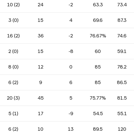
10 (2)
24
-2
63.3
73.4
3 (0)
15
4
69.6
87.3
16 (2)
36
-2
76.67%
74.6
2 (0)
15
-8
60
59.1
8 (0)
12
0
85
78.2
6 (2)
9
6
85
86.5
20 (3)
45
5
75.77%
81.5
5 (1)
17
-9
54.5
55.1
6 (2)
10
13
89.5
120