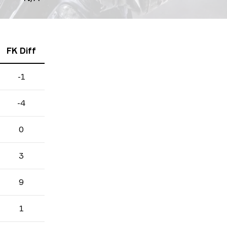
FK Diff
-1
-4
0
3
9
1