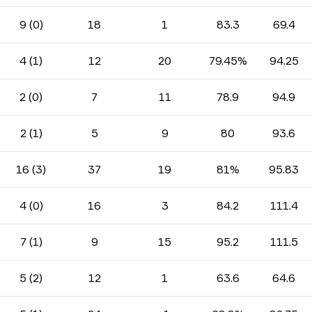
9 (0)
18
1
83.3
69.4
4 (1)
12
20
79.45%
94.25
2 (0)
7
11
78.9
94.9
2 (1)
5
9
80
93.6
16 (3)
37
19
81%
95.83
4 (0)
16
3
84.2
111.4
7 (1)
9
15
95.2
111.5
5 (2)
12
1
63.6
64.6