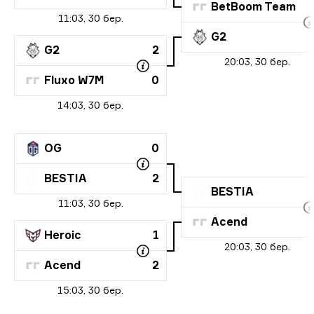
BetBoom Team
11:03, 30 бер.
G2
G2
2
20:03, 30 бер.
Fluxo W7M
0
14:03, 30 бер.
OG
0
BESTIA
2
BESTIA
11:03, 30 бер.
Acend
Heroic
1
20:03, 30 бер.
Acend
2
15:03, 30 бер.