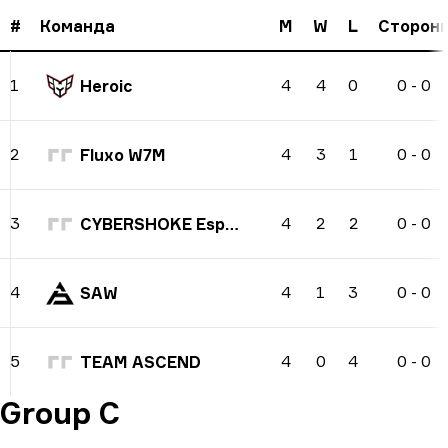
#
Команда
M
W
L
Сторон
4
4
0
0
-
0
1
Heroic
4
3
1
0
-
0
2
Fluxo W7M
4
2
2
0
-
0
3
CYBERSHOKE Esports
4
1
3
0
-
0
4
SAW
4
0
4
0
-
0
5
TEAM ASCEND
Group C