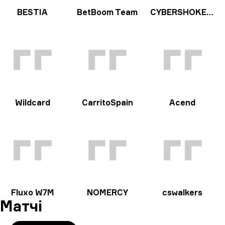
BESTIA
BetBoom Team
CYBERSHOKE Esports
Wildcard
CarritoSpain
Acend
Fluxo W7M
NOMERCY
cswalkers
Матчі