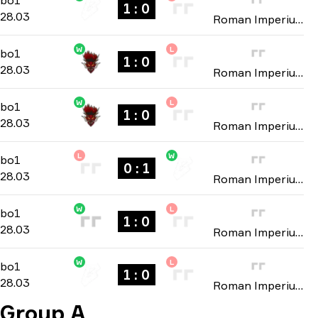
1 : 0
28.03
Roman Imperium Cup: Season 7 2026
W
L
Group A
-
bo1
bo1
1 : 0
28.03
Roman Imperium Cup: Season 7 2026
W
L
Group A
-
bo1
bo1
1 : 0
28.03
Roman Imperium Cup: Season 7 2026
L
W
Group A
-
bo1
bo1
0 : 1
28.03
Roman Imperium Cup: Season 7 2026
W
L
Group A
-
bo1
bo1
1 : 0
28.03
Roman Imperium Cup: Season 7 2026
W
L
Group A
-
bo1
bo1
1 : 0
28.03
Roman Imperium Cup: Season 7 2026
Group A