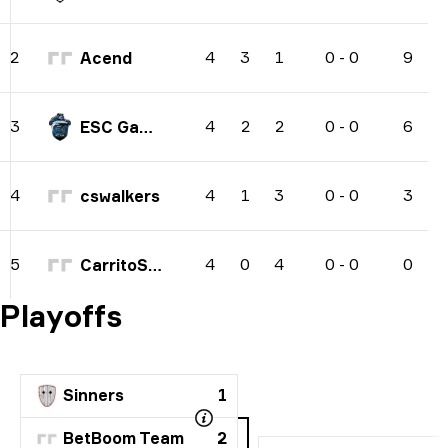
4
3
1
0
-
0
9
2
Acend
4
2
2
0
-
0
6
3
ESC Gaming
4
1
3
0
-
0
3
4
cswalkers
4
0
4
0
-
0
0
5
CarritoSpain
Playoffs
Sinners
1
BetBoom Team
2