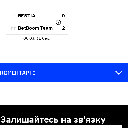
BESTIA
0
BetBoom Team
2
00:03, 31 бер.
КОМЕНТАРІ 0
КОМЕНТАР
Залишайтесь на зв'язку