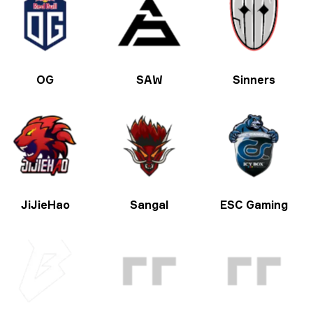
OG
SAW
Sinners
JiJieHao
Sangal
ESC Gaming