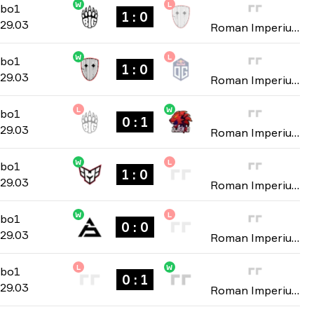
W
L
Group C
-
bo1
bo1
1 : 0
29.03
Roman Imperium Cup: Season 7 2026
W
L
Group C
-
bo1
bo1
1 : 0
29.03
Roman Imperium Cup: Season 7 2026
L
W
Group C
-
bo1
bo1
0 : 1
29.03
Roman Imperium Cup: Season 7 2026
W
L
Group B
-
bo1
bo1
1 : 0
29.03
Roman Imperium Cup: Season 7 2026
W
L
Group B
-
bo1
bo1
0 : 0
29.03
Roman Imperium Cup: Season 7 2026
L
W
Group B
-
bo1
bo1
0 : 1
29.03
Roman Imperium Cup: Season 7 2026