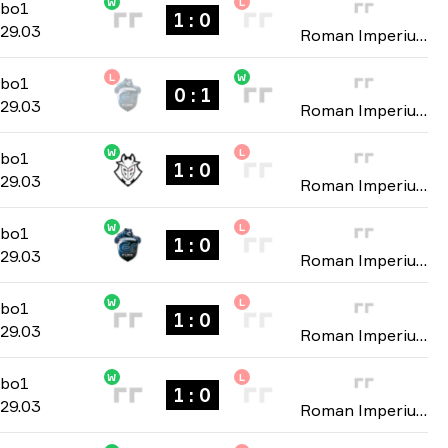
W
L
Group D
-
bo1
bo1
1 : 0
29.03
Roman Imperium Cup: Season 7 2026
L
W
Group D
-
bo1
bo1
0 : 1
29.03
Roman Imperium Cup: Season 7 2026
W
L
Group D
-
bo1
bo1
1 : 0
29.03
Roman Imperium Cup: Season 7 2026
W
L
Group D
-
bo1
bo1
1 : 0
29.03
Roman Imperium Cup: Season 7 2026
W
L
Group D
-
bo1
bo1
1 : 0
29.03
Roman Imperium Cup: Season 7 2026
W
L
Group D
-
bo1
bo1
1 : 0
29.03
Roman Imperium Cup: Season 7 2026