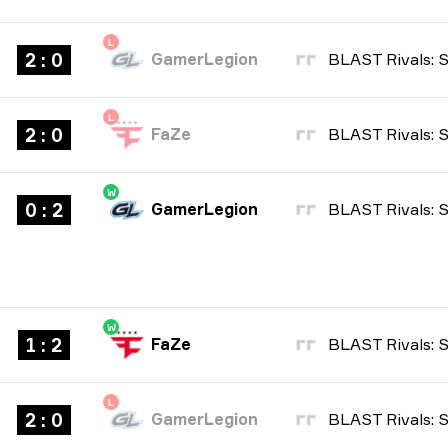
L
2 : 0
GamerLegion
L
2 : 0
FaZe
W
0 : 2
GamerLegion
W
1 : 2
FaZe
L
2 : 0
GamerLegion