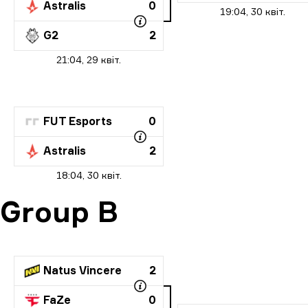
Astralis
0
19:04, 30 квіт.
G2
2
21:04, 29 квіт.
FUT Esports
0
Astralis
2
18:04, 30 квіт.
Group B
Natus Vincere
2
FaZe
0