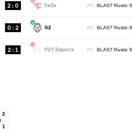
L
2 : 0
FaZe
W
0 : 2
G2
L
2 : 1
FUT Esports
2
1