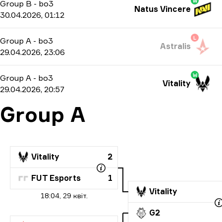
W
Group B
-
bo3
Natus Vincere
30.04.2026, 01:12
L
Group A
-
bo3
Astralis
29.04.2026, 23:06
W
Group A
-
bo3
Vitality
29.04.2026, 20:57
Group A
Vitality
2
FUT Esports
1
Vitality
18:04, 29 квіт.
G2