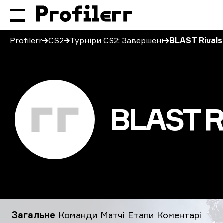
Profilerr
CS2
Турніри CS2: Завершені
BLAST Rivals
BLAST Ri
BLAST Rivals: Spring 2026
Загальне
Команди
Матчі
Етапи
Коментарі