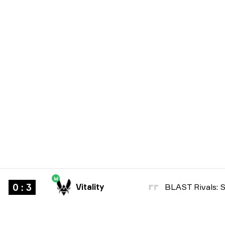
W
0 : 3
Vitality