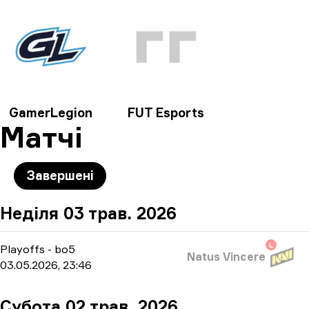
GamerLegion
FUT Esports
Матчі
Завершені
Неділя 03 трав. 2026
L
Playoffs
-
bo5
Natus Vincere
03.05.2026, 23:46
Субота 02 трав. 2026