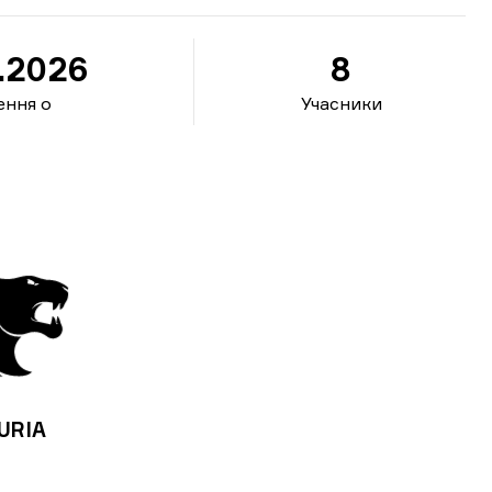
.2026
8
ення о
Учасники
URIA