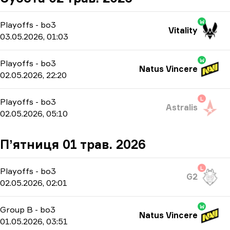
W
Playoffs
-
bo3
Vitality
03.05.2026, 01:03
W
Playoffs
-
bo3
Natus Vincere
02.05.2026, 22:20
L
Playoffs
-
bo3
Astralis
02.05.2026, 05:10
Пʼятниця 01 трав. 2026
L
Playoffs
-
bo3
G2
02.05.2026, 02:01
W
Group B
-
bo3
Natus Vincere
01.05.2026, 03:51