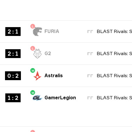
L
2 : 1
FURIA
L
2 : 1
G2
W
0 : 2
Astralis
W
1 : 2
GamerLegion