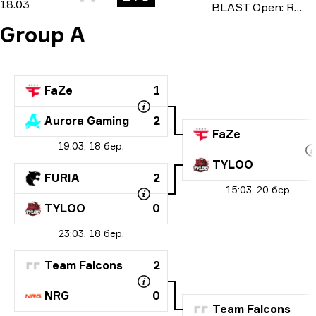
18.03
BLAST Open: Rotterdam Spring 2026
Group A
FaZe
1
Aurora Gaming
2
FaZe
19:03, 18 бер.
TYLOO
FURIA
2
15:03, 20 бер.
TYLOO
0
23:03, 18 бер.
Team Falcons
2
NRG
0
Team Falcons