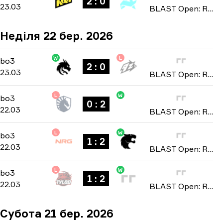
2 : 0
23.03
BLAST Open: Rotterdam Spring 2026
Неділя 22 бер. 2026
W
L
Group B
-
bo3
bo3
2 : 0
23.03
BLAST Open: Rotterdam Spring 2026
L
W
Group B
-
bo3
bo3
0 : 2
22.03
BLAST Open: Rotterdam Spring 2026
L
W
Group A
-
bo3
bo3
1 : 2
22.03
BLAST Open: Rotterdam Spring 2026
L
W
Group A
-
bo3
bo3
1 : 2
22.03
BLAST Open: Rotterdam Spring 2026
Субота 21 бер. 2026