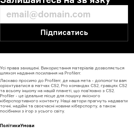
Підписатись
Усі
права
захищені.
Використання
матеріалів
дозволяється
шляхом
надання
посилання
на
Profilerr
.
Ласкаво просимо до Profilerr, де наша мета - допомогти вам
орієнтуватися в матчах CS2, Pro командах CS2, гравцях CS2
та всьому іншому на нашій планеті, що пов'язано з CS2.
Profiler - це ідеальне місце для пошуку якісного
кіберспортивного контенту. Наші автори прагнуть надавати
точні, надійні та своєчасні новини кіберспорту, а також
посібники з ігор з усього світу.
Політики
Умови