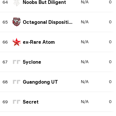
Noobs But Diligent
N/A
0
64
Octagonal Disposition
N/A
0
65
ex-Rare Atom
N/A
0
66
5yclone
N/A
0
67
Guangdong UT
N/A
0
68
Secret
N/A
0
69