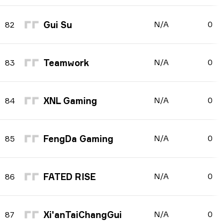
Gui Su
N/A
0
82
Teamwork
N/A
0
83
XNL Gaming
N/A
0
84
FengDa Gaming
N/A
0
85
FATED RISE
N/A
0
86
Xi'anTaiChangGui
N/A
0
87