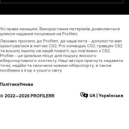
Усі
права
захищені.
Використання
матеріалів
дозволяється
шляхом
надання
посилання
на
Profilerr
.
Ласкаво просимо до Profilerr, де наша мета - допомогти вам
орієнтуватися в матчах CS2, Pro командах CS2, гравцях CS2
та всьому іншому на нашій планеті, що пов'язано з CS2.
Profiler - це ідеальне місце для пошуку якісного
кіберспортивного контенту. Наші автори прагнуть надавати
точні, надійні та своєчасні новини кіберспорту, а також
посібники з ігор з усього світу.
Політики
Умови
UA
|
Українська
©
2022—
2026
PROFILERR