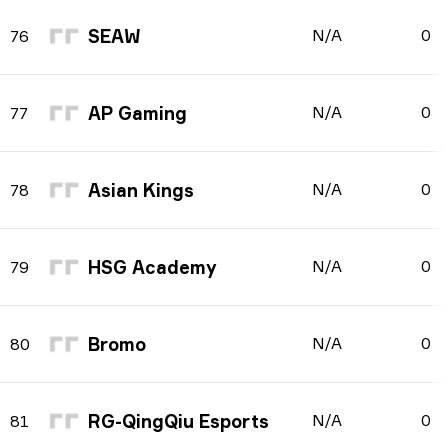
SEAW
N/A
0
76
AP Gaming
N/A
0
77
Asian Kings
N/A
0
78
HSG Academy
N/A
0
79
Bromo
N/A
0
80
RG-QingQiu Esports
N/A
0
81