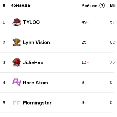
#
Команда
Ві
Рейтинг
TYLOO
49
57
1
Lynn Vision
25
62
2
JiJieHao
13
75
3
Rare Atom
9
0
4
Morningstar
9
0
5