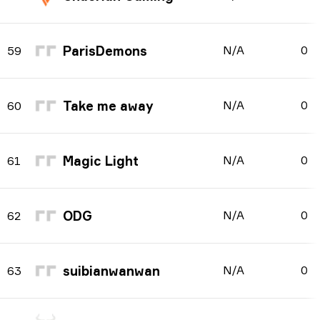
ParisDemons
N/A
0
59
Take me away
N/A
0
60
Magic Light
N/A
0
61
ODG
N/A
0
62
suibianwanwan
N/A
0
63