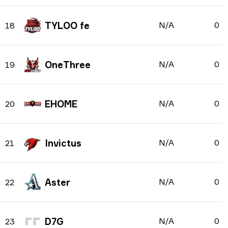
TYLOO fe
N/A
0
18
OneThree
N/A
0
19
EHOME
N/A
0
20
Invictus
N/A
0
21
Aster
N/A
0
22
D7G
N/A
0
23