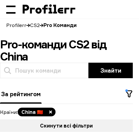
Profilerr
CS2
Pro Команди
Pro-команди CS2 від
China
Знайти
За рейтингом
Країни
:
China
🇨🇳
Скинути всі фільтри