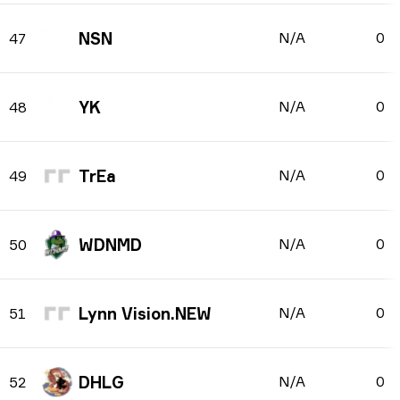
NSN
N/A
0
47
YK
N/A
0
48
TrEa
N/A
0
49
WDNMD
N/A
0
50
Lynn Vision.NEW
N/A
0
51
DHLG
N/A
0
52