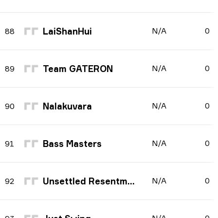
LaiShanHui
N/A
0
88
Team GATERON
N/A
0
89
Nalakuvara
N/A
0
90
Bass Masters
N/A
0
91
Unsettled Resentment
N/A
0
92