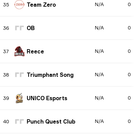
Team Zero
N/A
0
35
OB
N/A
0
36
Reece
N/A
0
37
Triumphant Song
N/A
0
38
UNICO Esports
N/A
0
39
Punch Quest Club
N/A
0
40