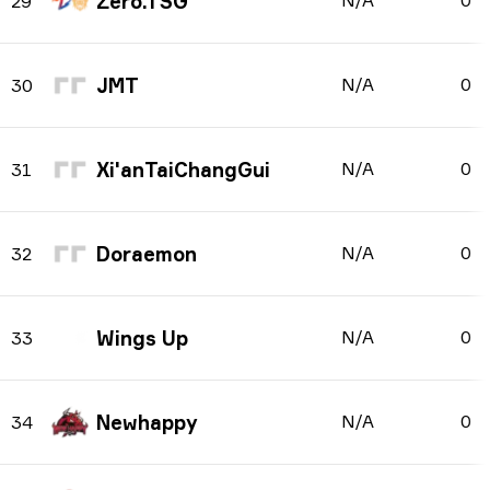
Zero.TSG
N/A
0
29
JMT
N/A
0
30
Xi'anTaiChangGui
N/A
0
31
Doraemon
N/A
0
32
Wings Up
N/A
0
33
Newhappy
N/A
0
34