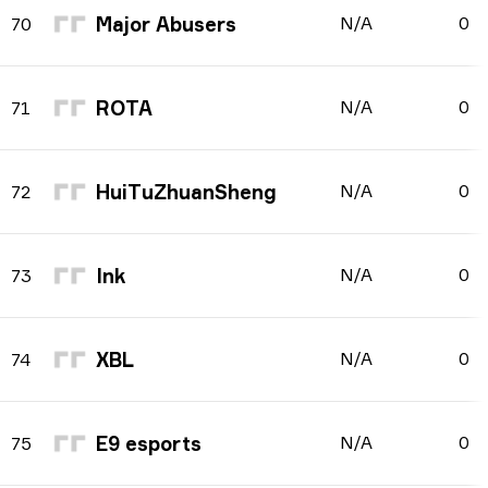
Major Abusers
N/A
0
70
ROTA
N/A
0
71
HuiTuZhuanSheng
N/A
0
72
Ink
N/A
0
73
XBL
N/A
0
74
E9 esports
N/A
0
75