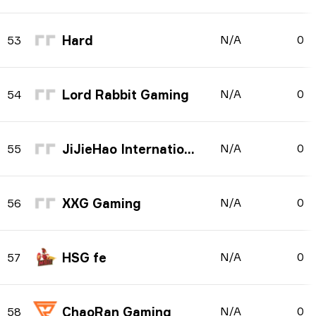
Hard
N/A
0
53
Lord Rabbit Gaming
N/A
0
54
JiJieHao International
N/A
0
55
XXG Gaming
N/A
0
56
HSG fe
N/A
0
57
ChaoRan Gaming
N/A
0
58