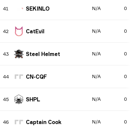
SEKINLO
N/A
0
41
CatEvil
N/A
0
42
Steel Helmet
N/A
0
43
CN-CQF
N/A
0
44
SHPL
N/A
0
45
Captain Cook
N/A
0
46