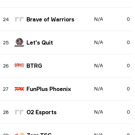
Brave of Warriors
N/A
0
24
Let's Quit
N/A
0
25
BTRG
N/A
0
26
FunPlus Phoenix
N/A
0
27
O2 Esports
N/A
0
28