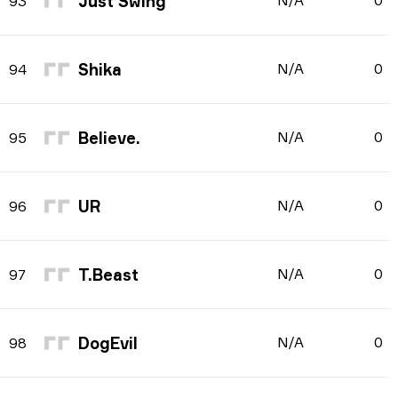
Just Swing
N/A
0
93
Shika
N/A
0
94
Believe.
N/A
0
95
UR
N/A
0
96
T.Beast
N/A
0
97
DogEvil
N/A
0
98