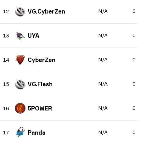
VG.CyberZen
N/A
0
12
UYA
N/A
0
13
CyberZen
N/A
0
14
VG.Flash
N/A
0
15
5POWER
N/A
0
16
Panda
N/A
0
17