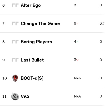
Alter Ego
8
0
6
Change The Game
6
33
7
Boring Players
4
0
8
Last Bullet
3
0
9
BOOT-d[S]
N/A
0
10
ViCi
N/A
0
11