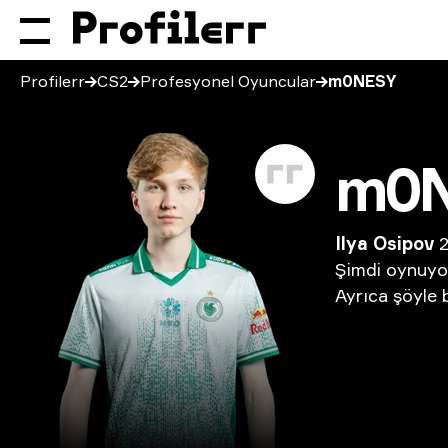
Profilerr
CS2
Profesyonel Oyuncular
m0NESY
m0
Ilya Osipov
2
Şimdi
oynuyo
Ayrıca
şöyle