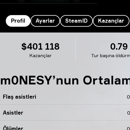
Profil
Ayarlar
SteamID
Kazançlar
m0NESY’s profili
$401 118
0.79
Kazançlar
Tur başına öldürm
m0NESY’nun Ortalama 
Flaş asistleri
0
Asistler
0
Ölümler
0