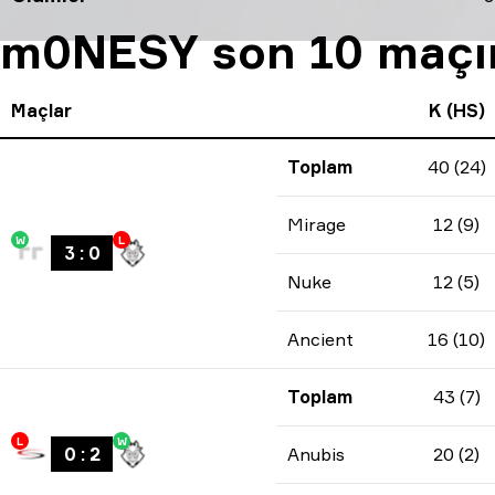
m0NESY son 10 maçını
Maçlar
K (HS)
Toplam
40 (24)
Mirage
12 (9)
W
L
3
:
0
Nuke
12 (5)
Ancient
16 (10)
Toplam
43 (7)
L
W
0
:
2
Anubis
20 (2)