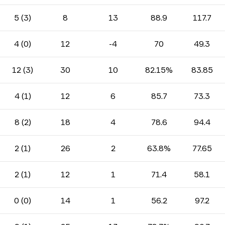
5 (3)
8
13
88.9
117.7
4 (0)
12
-4
70
49.3
12 (3)
30
10
82.15%
83.85
4 (1)
12
6
85.7
73.3
8 (2)
18
4
78.6
94.4
2 (1)
26
2
63.8%
77.65
2 (1)
12
1
71.4
58.1
0 (0)
14
1
56.2
97.2