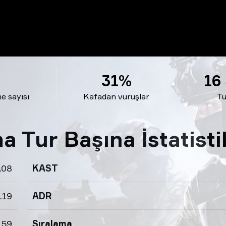
31%
16
e sayısı
Kafadan vuruşlar
Tu
Tur Başına İstatistik
.08
KAST
.19
ADR
.59
Sıralama