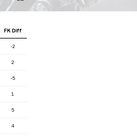
FK Diff
-2
2
-5
1
5
4