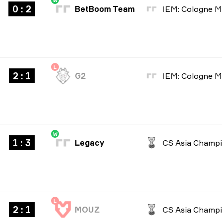
W
0 : 2
BetBoom Team
L
2 : 1
G2
W
1 : 3
Legacy
L
2 : 1
MOUZ