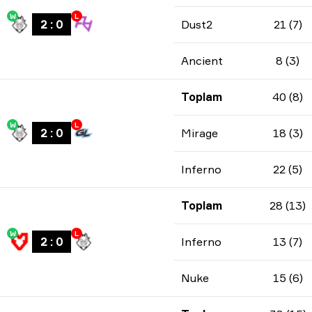
W
L
2
:
0
Dust2
21 (7)
Ancient
8 (3)
Toplam
40 (8)
W
L
2
:
0
Mirage
18 (3)
Inferno
22 (5)
Toplam
28 (13)
W
L
2
:
0
Inferno
13 (7)
Nuke
15 (6)