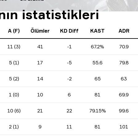
n istatistikleri
A (F)
Ölümler
KD Diff
KAST
ADR
11 (3)
41
-1
67.2%
70.9
5 (1)
17
-5
55.6
79.8
5 (2)
14
-2
65
63
1 (0)
10
6
81
69.9
10 (6)
21
22
79.15%
99.6
2 (1)
9
11
81
101