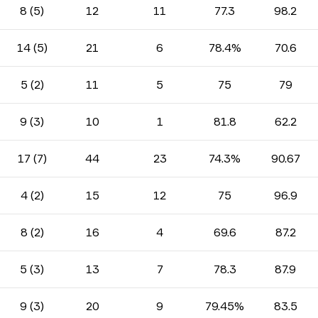
8 (5)
12
11
77.3
98.2
14 (5)
21
6
78.4%
70.6
5 (2)
11
5
75
79
9 (3)
10
1
81.8
62.2
17 (7)
44
23
74.3%
90.67
4 (2)
15
12
75
96.9
8 (2)
16
4
69.6
87.2
5 (3)
13
7
78.3
87.9
9 (3)
20
9
79.45%
83.5