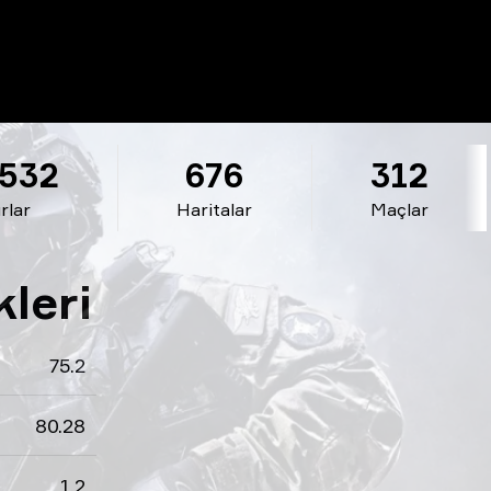
 532
676
312
rlar
Haritalar
Maçlar
leri
75.2
80.28
1.2