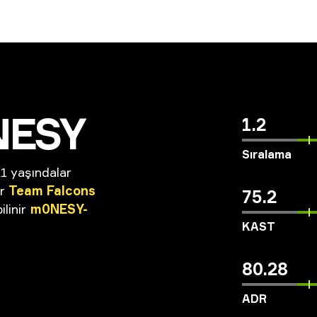
NESY
1.2
Sıralama
1 yaşındalar
r
Team
Falcons
75.2
bilinir
m0NESY-
KAST
80.28
ADR