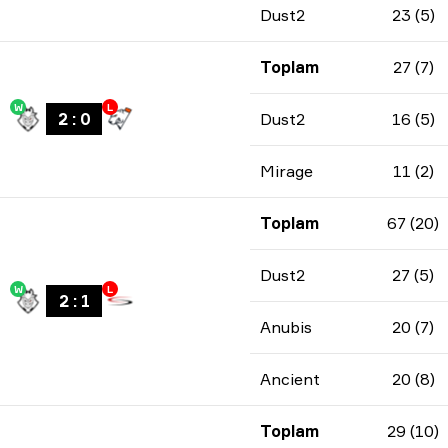
Dust2
23 (5)
Toplam
27 (7)
W
L
2
:
0
Dust2
16 (5)
Mirage
11 (2)
Toplam
67 (20)
Dust2
27 (5)
W
L
2
:
1
Anubis
20 (7)
Ancient
20 (8)
Toplam
29 (10)