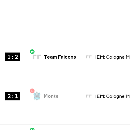
W
1 : 2
Team Falcons
L
2 : 1
Monte