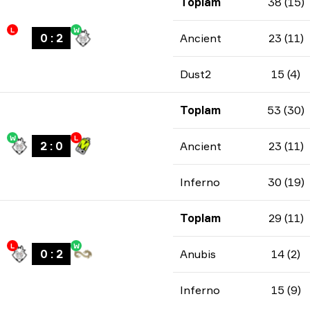
Toplam
38 (15)
L
W
0
:
2
Ancient
23 (11)
Dust2
15 (4)
Toplam
53 (30)
W
L
2
:
0
Ancient
23 (11)
Inferno
30 (19)
Toplam
29 (11)
L
W
0
:
2
Anubis
14 (2)
Inferno
15 (9)