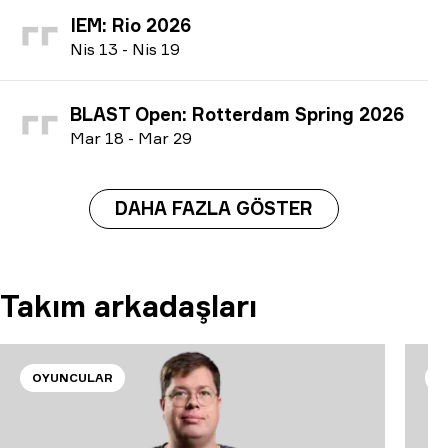
IEM: Rio 2026
N
is
13
-
N
is
19
BLAST Open: Rotterdam Spring 2026
M
ar
18
-
M
ar
29
DAHA FAZLA GÖSTER
Takım arkadaşları
OYUNCULAR
O