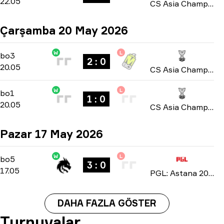
22.05
CS Asia Championships 2026
Çarşamba 20 May 2026
W
L
Group A
-
bo3
bo3
2 : 0
20.05
CS Asia Championships 2026
W
L
Group A
-
bo1
bo1
1 : 0
20.05
CS Asia Championships 2026
Pazar 17 May 2026
W
L
Playoffs
-
bo5
bo5
3 : 0
17.05
PGL: Astana 2026
DAHA FAZLA GÖSTER
Turnuvalar