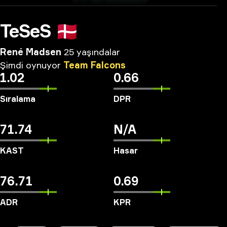
TeSeS
🇩🇰
René Madsen
25 yaşındalar
Şimdi
oynuyor
Team
Falcons
1.02
0.66
Sıralama
DPR
71.74
N/A
KAST
Hasar
76.71
0.69
ADR
KPR