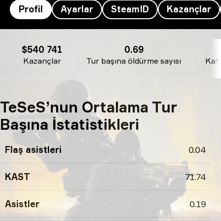
Profil
Ayarlar
SteamID
Kazançlar
TeSeS’s profili
$540 741
0.69
Kazançlar
Tur başına öldürme sayısı
Kaf
TeSeS’nun Ortalama Tur
Başına İstatistikleri
Flaş asistleri
0.04
KAST
71.74
Asistler
0.19