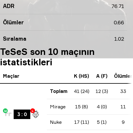
ADR
76.71
Ölümler
0.66
Sıralama
1.02
TeSeS son 10 maçının
istatistikleri
Maçlar
K (HS)
A (F)
Ölümler
Toplam
41 (24)
12 (3)
33
Mirage
15 (8)
4 (0)
11
W
L
3
:
0
Nuke
17 (11)
5 (1)
9