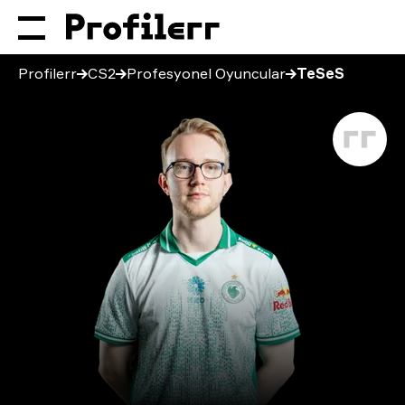
Profilerr
CS2
Profesyonel Oyuncular
TeSeS