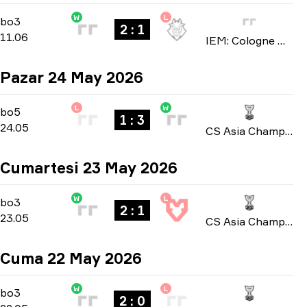
W
L
Stage 3
-
bo3
bo3
2 : 1
11.06
IEM: Cologne Major 2026
Pazar 24 May 2026
L
W
Playoffs
-
bo5
bo5
1 : 3
24.05
CS Asia Championships 2026
Cumartesi 23 May 2026
W
L
Playoffs
-
bo3
bo3
2 : 1
23.05
CS Asia Championships 2026
Cuma 22 May 2026
W
L
Group A
-
bo3
bo3
2 : 0