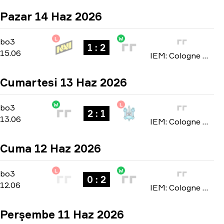
Pazar 14 Haz 2026
L
W
Stage 3
-
bo3
bo3
1 : 2
15.06
IEM: Cologne Major 2026
Cumartesi 13 Haz 2026
W
L
Stage 3
-
bo3
bo3
2 : 1
13.06
IEM: Cologne Major 2026
Cuma 12 Haz 2026
L
W
Stage 3
-
bo3
bo3
0 : 2
12.06
IEM: Cologne Major 2026
Perşembe 11 Haz 2026