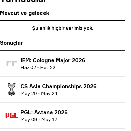
Mevcut ve gelecek
Şu anlık hiçbir verimiz yok.
Sonuçlar
IEM: Cologne Major 2026
H
az
02
-
H
az
22
CS Asia Championships 2026
M
ay
20
-
M
ay
24
PGL: Astana 2026
M
ay
09
-
M
ay
17