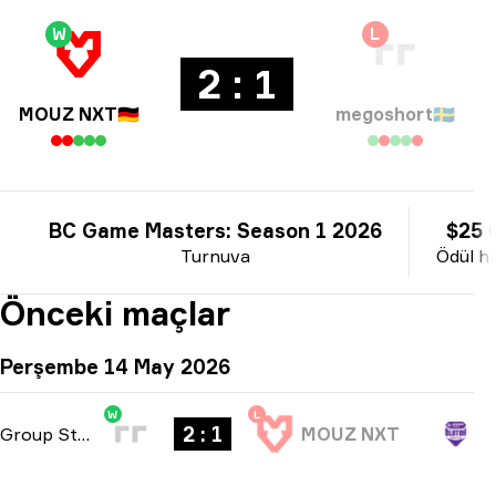
W
L
2 : 1
MOUZ NXT
🇩🇪
megoshort
🇸🇪
BC Game Masters: Season 1 2026
$25 
Turnuva
Ödül h
Önceki maçlar
Perşembe 14 May 2026
W
L
2 : 1
Group Stage
-
bo3
MOUZ NXT