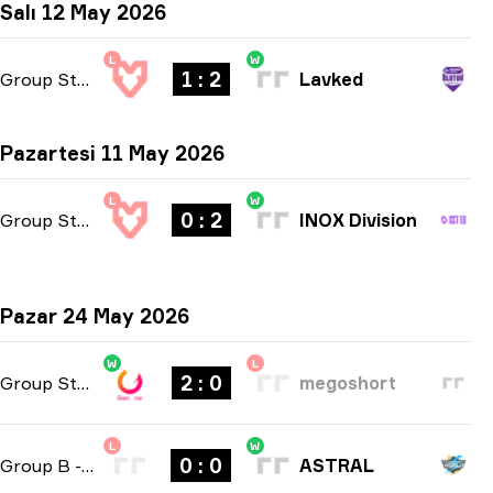
Salı 12 May 2026
L
W
1 : 2
Group Stage
-
bo3
Lavked
Pazartesi 11 May 2026
L
W
0 : 2
Group Stage
-
bo3
INOX Division
Pazar 24 May 2026
W
L
2 : 0
Group Stage
-
bo3
megoshort
L
W
0 : 0
Group B
-
bo3
ASTRAL