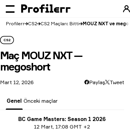
Profilerr
CS2
CS2 Maçları: Bitti
MOUZ NXT ve mego
CS2
Maç
MOUZ NXT —
megoshort
Mart 12, 2026
Paylaş
Tweet
Genel
Önceki maçlar
Turnuva bilgisi
BC Game Masters: Season 1 2026
Tarih bilgisi
12 Mart
,
17:08 GMT +2