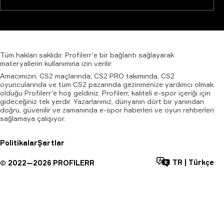
Tüm
hakları
saklıdır.
Profilerr'e
bir
bağlantı
sağlayarak
materyallerin
kullanımına
izin
verilir.
Amacımızın, CS2 maçlarında, CS2 PRO takımında, CS2
oyuncularında ve tüm CS2 pazarında gezinmenize yardımcı olmak
olduğu Profilerr'e hoş geldiniz. Profilerr, kaliteli e-spor içeriği için
gideceğiniz tek yerdir. Yazarlarımız, dünyanın dört bir yanından
doğru, güvenilir ve zamanında e-spor haberleri ve oyun rehberleri
sağlamaya çalışıyor.
Politikalar
Şartlar
TR
|
Türkçe
©
2022—
2026
PROFILERR