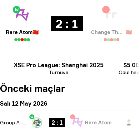
W
L
2 : 1
Rare Atom
🇨🇳
Change The Game
🇨🇳
XSE Pro League: Shanghai 2025
$5 00
Turnuva
Ödül hav
Önceki maçlar
Salı 12 May 2026
W
L
2 : 1
Group A
-
bo3
Rare Atom