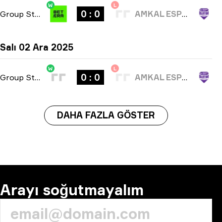
W
L
0 : 0
Group Stage
-
bo3
AMKAL ESPORTS
Salı 02 Ara 2025
W
L
0 : 0
Group Stage
-
bo3
AMKAL ESPORTS
DAHA FAZLA GÖSTER
Arayı soğutmayalım