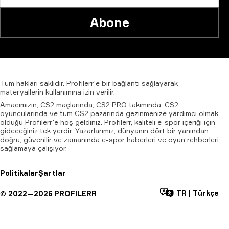
Abone
Tüm
hakları
saklıdır.
Profilerr'e
bir
bağlantı
sağlayarak
materyallerin
kullanımına
izin
verilir.
Amacımızın, CS2 maçlarında, CS2 PRO takımında, CS2
oyuncularında ve tüm CS2 pazarında gezinmenize yardımcı olmak
olduğu Profilerr'e hoş geldiniz. Profilerr, kaliteli e-spor içeriği için
gideceğiniz tek yerdir. Yazarlarımız, dünyanın dört bir yanından
doğru, güvenilir ve zamanında e-spor haberleri ve oyun rehberleri
sağlamaya çalışıyor.
Politikalar
Şartlar
TR
|
Türkçe
©
2022—
2026
PROFILERR