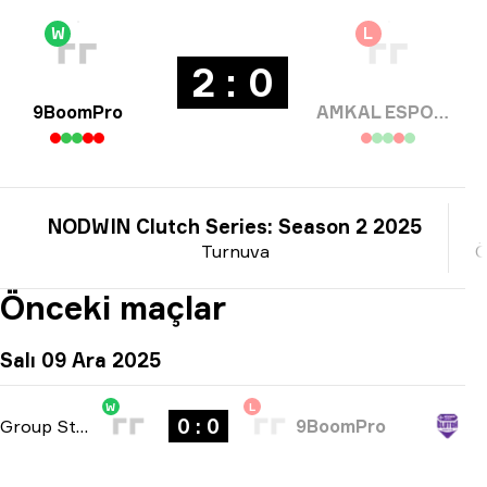
W
L
2 : 0
9BoomPro
AMKAL ESPORTS
NODWIN Clutch Series: Season 2 2025
Turnuva
Ö
Önceki maçlar
Salı 09 Ara 2025
W
L
0 : 0
Group Stage
-
bo3
9BoomPro