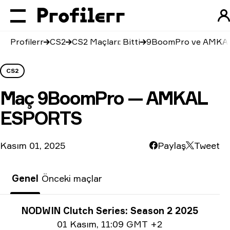
Profilerr
CS2
CS2 Maçları: Bitti
9BoomPro ve AMKA
CS2
Maç
9BoomPro — AMKAL
ESPORTS
Kasım 01, 2025
Paylaş
Tweet
Genel
Önceki maçlar
Turnuva bilgisi
NODWIN Clutch Series: Season 2 2025
Tarih bilgisi
01 Kasım
,
11:09 GMT +2