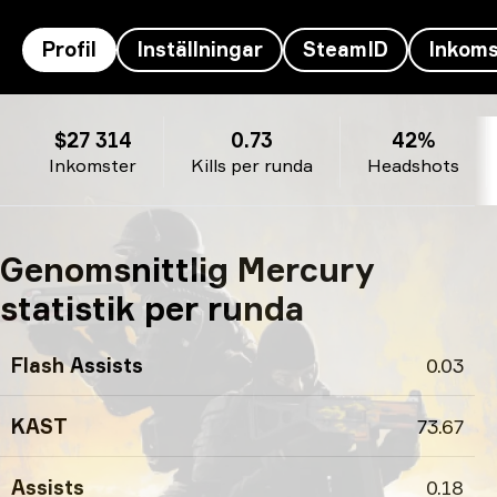
Profil
Inställningar
SteamID
Inkoms
Mercury’s profil
$27 314
0.73
42%
Inkomster
Kills per runda
Headshots
Genomsnittlig Mercury
statistik per runda
Flash Assists
0.03
KAST
73.67
Assists
0.18