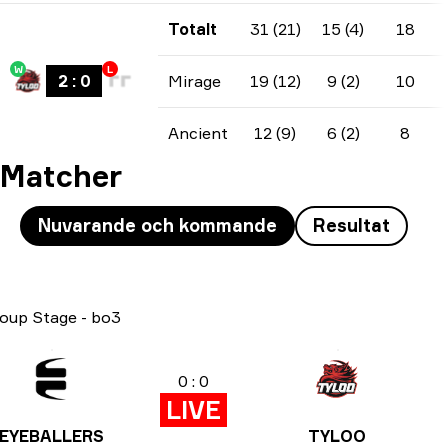
Totalt
31 (21)
15 (4)
18
W
L
2
:
0
Mirage
19 (12)
9 (2)
10
Ancient
12 (9)
6 (2)
8
Matcher
Nuvarande och kommande
Resultat
oup Stage
-
bo3
0 : 0
LIVE
EYEBALLERS
TYLOO