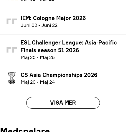
IEM: Cologne Major 2026
J
uni
02
-
J
uni
22
ESL Challenger League: Asia-Pacific
Finals season 51 2026
M
aj
25
-
M
aj
28
CS Asia Championships 2026
M
aj
20
-
M
aj
24
VISA MER
Medspelare