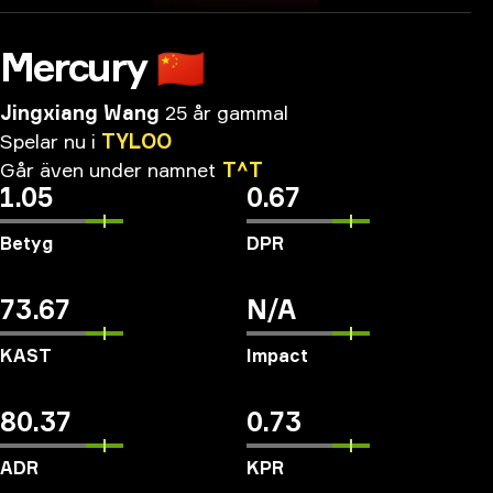
Mercury
🇨🇳
Jingxiang Wang
25 år gammal
Spelar
nu
i
TYLOO
Går
även
under
namnet
T^T
1.05
0.67
Betyg
DPR
73.67
N/A
KAST
Impact
80.37
0.73
ADR
KPR