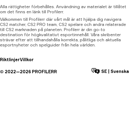
Alla
rättigheter
förbehålles.
Användning
av
materialet
är
tillåtet
om
det
finns
en
länk
till
Profilerr.
Välkommen till Profilerr där vårt mål är att hjälpa dig navigera
CS2 matcher, CS2 PRO team, CS2 spelare och andra relaterade
till CS2 marknaden på planeten. Profilerr är din go-to
destination för högkvalitativt esportinnehåll. Våra skribenter
strävar efter att tillhandahålla korrekta, pålitliga och aktuella
esportnyheter och spelguider från hela världen.
Riktlinjer
Villkor
SE
|
Svenska
©
2022—
2026
PROFILERR