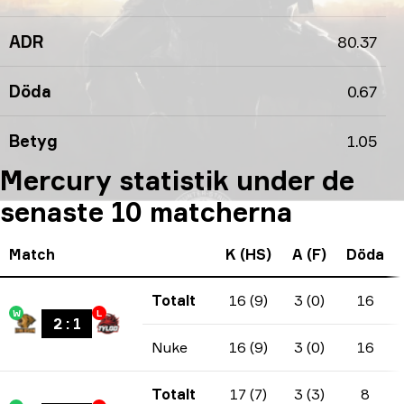
ADR
80.37
Döda
0.67
Betyg
1.05
Mercury statistik under de
senaste 10 matcherna
Match
K (HS)
A (F)
Döda
Totalt
16 (9)
3 (0)
16
W
L
2
:
1
Nuke
16 (9)
3 (0)
16
Totalt
17 (7)
3 (3)
8