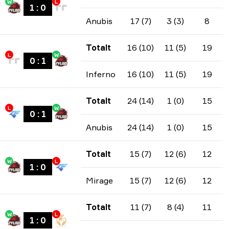
W
L
1
:
0
Anubis
17 (7)
3 (3)
8
Totalt
16 (10)
11 (5)
19
L
W
0
:
1
Inferno
16 (10)
11 (5)
19
Totalt
24 (14)
1 (0)
15
L
W
0
:
1
Anubis
24 (14)
1 (0)
15
Totalt
15 (7)
12 (6)
12
W
L
1
:
0
Mirage
15 (7)
12 (6)
12
Totalt
11 (7)
8 (4)
11
W
L
1
:
0