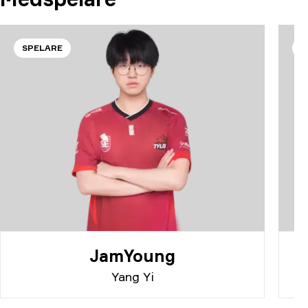
SPELARE
S
JamYoung
Yang Yi