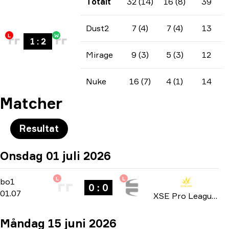
Totalt
32 (14)
16 (8)
39
Dust2
7 (4)
7 (4)
13
L
W
1
:
2
Mirage
9 (3)
5 (3)
12
Nuke
16 (7)
4 (1)
14
Matcher
Resultat
Onsdag 01 juli 2026
L
L
Group Stage
-
bo1
bo1
0 : 0
01.07
XSE Pro League 2026
Måndag 15 juni 2026