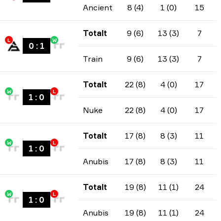
Ancient
8 (4)
1 (0)
15
Totalt
9 (6)
13 (3)
7
L
W
0
:
1
Train
9 (6)
13 (3)
7
Totalt
22 (8)
4 (0)
17
W
L
1
:
0
Nuke
22 (8)
4 (0)
17
Totalt
17 (8)
8 (3)
11
W
L
1
:
0
Anubis
17 (8)
8 (3)
11
Totalt
19 (8)
11 (1)
24
W
L
1
:
0
Anubis
19 (8)
11 (1)
24