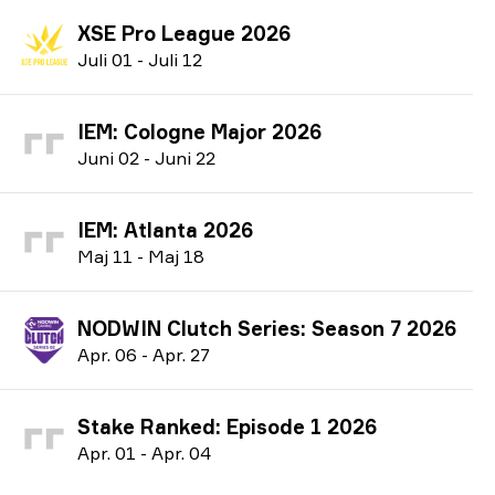
XSE Pro League 2026
J
uli
01
-
J
uli
12
IEM: Cologne Major 2026
J
uni
02
-
J
uni
22
IEM: Atlanta 2026
M
aj
11
-
M
aj
18
NODWIN Clutch Series: Season 7 2026
A
pr.
06
-
A
pr.
27
Stake Ranked: Episode 1 2026
A
pr.
01
-
A
pr.
04