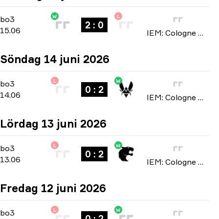
W
L
Stage 3
-
bo3
bo3
2 : 0
15.06
IEM: Cologne Major 2026
Söndag 14 juni 2026
L
W
Stage 3
-
bo3
bo3
0 : 2
14.06
IEM: Cologne Major 2026
Lördag 13 juni 2026
L
W
Stage 3
-
bo3
bo3
0 : 2
13.06
IEM: Cologne Major 2026
Fredag 12 juni 2026
L
W
Stage 3
-
bo3
bo3
0 : 2