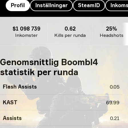
Profil
Inställningar
SteamID
Inkoms
Boombl4’s profil
$1 098 739
0.62
25%
Inkomster
Kills per runda
Headshots
Genomsnittlig Boombl4
statistik per runda
Flash Assists
0.05
KAST
69.99
Assists
0.21