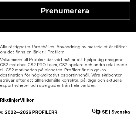
Prenumerera
Alla
rättigheter
förbehålles.
Användning
av
materialet
är
tillåtet
om
det
finns
en
länk
till
Profilerr.
Välkommen till Profilerr där vårt mål är att hjälpa dig navigera
CS2 matcher, CS2 PRO team, CS2 spelare och andra relaterade
till CS2 marknaden på planeten. Profilerr är din go-to
destination för högkvalitativt esportinnehåll. Våra skribenter
strävar efter att tillhandahålla korrekta, pålitliga och aktuella
esportnyheter och spelguider från hela världen.
Riktlinjer
Villkor
SE
|
Svenska
©
2022—
2026
PROFILERR