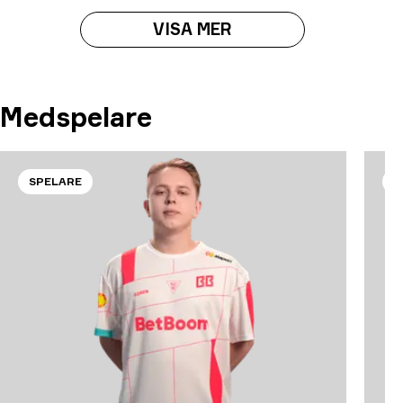
VISA MER
Medspelare
SPELARE
S