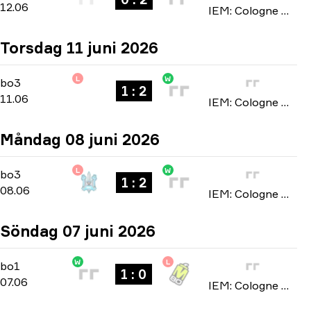
12.06
IEM: Cologne Major 2026
Torsdag 11 juni 2026
L
W
Stage 3
-
bo3
bo3
1 : 2
11.06
IEM: Cologne Major 2026
Måndag 08 juni 2026
L
W
Stage 2
-
bo3
bo3
1 : 2
08.06
IEM: Cologne Major 2026
Söndag 07 juni 2026
W
L
Stage 2
-
bo1
bo1
1 : 0
07.06
IEM: Cologne Major 2026