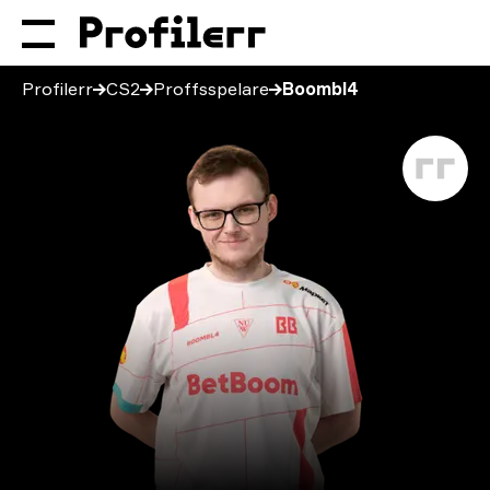
Profilerr
CS2
Proffsspelare
Boombl4