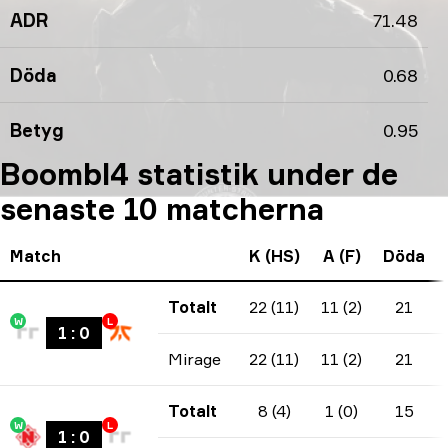
ADR
71.48
Döda
0.68
Betyg
0.95
Boombl4 statistik under de
senaste 10 matcherna
Match
K (HS)
A (F)
Döda
Totalt
22 (11)
11 (2)
21
W
L
1
:
0
Mirage
22 (11)
11 (2)
21
Totalt
8 (4)
1 (0)
15
W
L
1
:
0