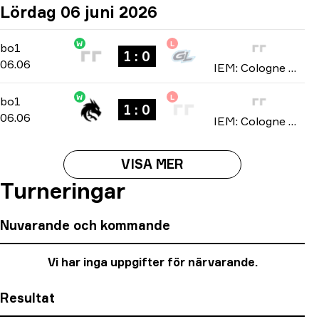
Lördag 06 juni 2026
W
L
Stage 2
-
bo1
bo1
1 : 0
06.06
IEM: Cologne Major 2026
W
L
Stage 2
-
bo1
bo1
1 : 0
06.06
IEM: Cologne Major 2026
VISA MER
Turneringar
Nuvarande och kommande
Vi har inga uppgifter för närvarande.
Resultat