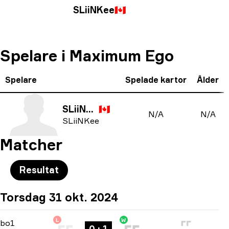
SLiiNKee
🇨🇦
Spelare i Maximum Ego
Spelare
Spelade kartor
Ålder
SLiiNKee
🇨🇦
N/A
N/A
SLiiNKee
Matcher
Resultat
Torsdag 31 okt. 2024
L
W
Regular Season
-
bo1
bo1