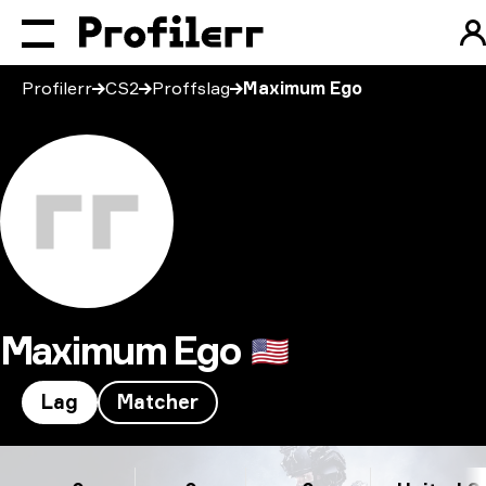
Profilerr
CS2
Proffslag
Maximum Ego
Maximum Ego
🇺🇸
Lag
Matcher
Maximum Ego