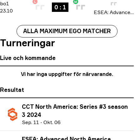
L
W
Regular Season
-
bo1
bo1
0 : 1
23.10
ESEA: Advanced North America season 51 2024
ALLA MAXIMUM EGO MATCHER
Turneringar
Live och kommande
Vi har inga uppgifter för närvarande.
Resultat
CCT North America: Series #3 season
3 2024
S
ep.
11
-
O
kt.
06
ESEA: Advanced North America