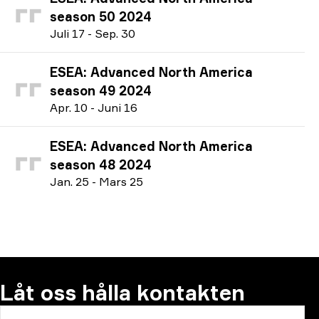
season 50 2024
J
uli
17
-
S
ep.
30
ESEA: Advanced North America
season 49 2024
A
pr.
10
-
J
uni
16
ESEA: Advanced North America
season 48 2024
J
an.
25
-
M
ars
25
Låt oss hålla kontakten