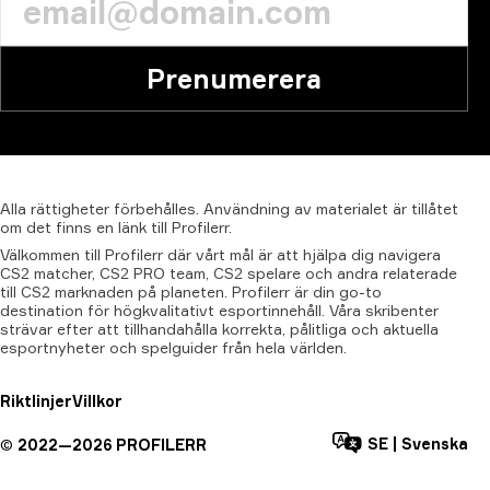
Prenumerera
Alla
rättigheter
förbehålles.
Användning
av
materialet
är
tillåtet
om
det
finns
en
länk
till
Profilerr.
Välkommen till Profilerr där vårt mål är att hjälpa dig navigera
CS2 matcher, CS2 PRO team, CS2 spelare och andra relaterade
till CS2 marknaden på planeten. Profilerr är din go-to
destination för högkvalitativt esportinnehåll. Våra skribenter
strävar efter att tillhandahålla korrekta, pålitliga och aktuella
esportnyheter och spelguider från hela världen.
Riktlinjer
Villkor
SE
|
Svenska
©
2022—
2026
PROFILERR