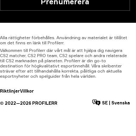
Prenumerera
Alla
rättigheter
förbehålles.
Användning
av
materialet
är
tillåtet
om
det
finns
en
länk
till
Profilerr.
Välkommen till Profilerr där vårt mål är att hjälpa dig navigera
CS2 matcher, CS2 PRO team, CS2 spelare och andra relaterade
till CS2 marknaden på planeten. Profilerr är din go-to
destination för högkvalitativt esportinnehåll. Våra skribenter
strävar efter att tillhandahålla korrekta, pålitliga och aktuella
esportnyheter och spelguider från hela världen.
Riktlinjer
Villkor
SE
|
Svenska
©
2022—
2026
PROFILERR