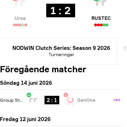
1 : 2
Ursa
RUSTEC
NODWIN Clutch Series: Season 9 2026
$
Turneringar
Föregående matcher
Söndag 14 juni 2026
W
L
2 : 1
Group Stage
-
bo3
GenOne
Fredag 12 juni 2026