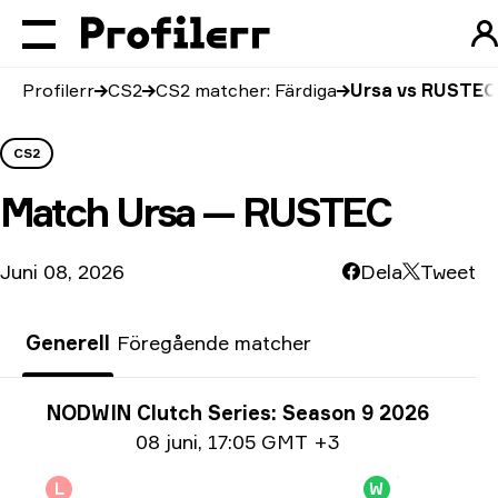
Profilerr
CS2
CS2 matcher: Färdiga
Ursa vs RUSTEC
CS2
Match
Ursa — RUSTEC
Juni 08, 2026
Dela
Tweet
Generell
Föregående matcher
Turneringsinfo
NODWIN Clutch Series: Season 9 2026
Datum info
08 juni
,
17:05 GMT +3
L
W