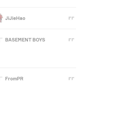
JiJieHao
BASEMENT BOYS
FromPR