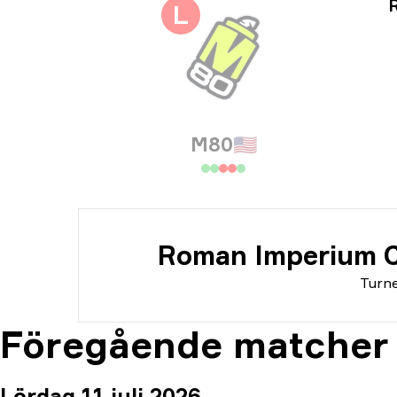
Tur
L
Dat
M80
🇺🇸
Roman Imperium C
Turne
Föregående matcher
Lördag 11 juli 2026