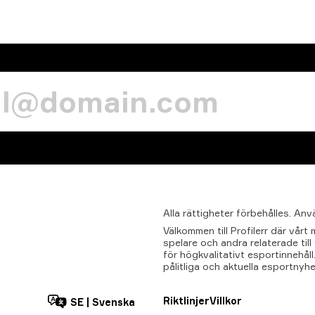
Alla
rättigheter
förbehålles.
Anv
Välkommen till Profilerr där vår
spelare och andra relaterade til
för högkvalitativt esportinnehåll.
pålitliga och aktuella esportnyhe
Riktlinjer
Villkor
SE
|
Svenska