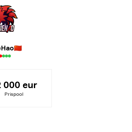
eHao
🇨🇳
2 000 eur
Prispool