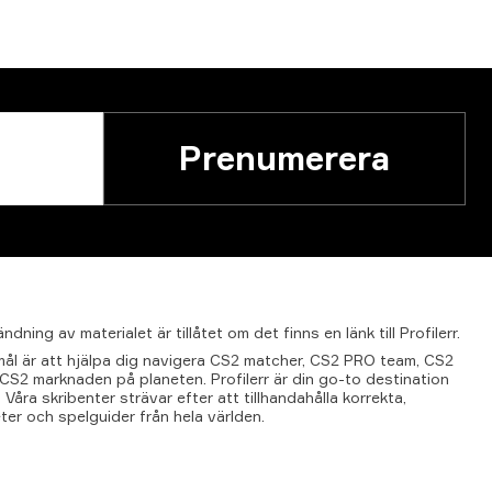
Prenumerera
ändning
av
materialet
är
tillåtet
om
det
finns
en
länk
till
Profilerr.
t mål är att hjälpa dig navigera CS2 matcher, CS2 PRO team, CS2
l CS2 marknaden på planeten. Profilerr är din go-to destination
 Våra skribenter strävar efter att tillhandahålla korrekta,
ter och spelguider från hela världen.