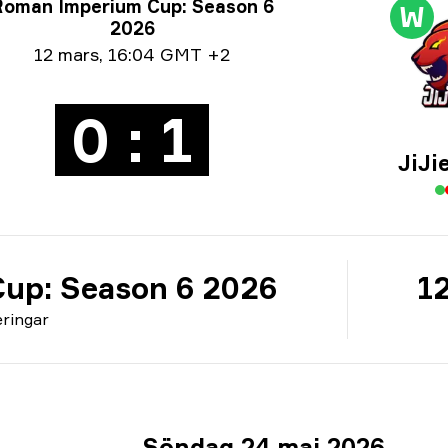
neringsinfo
Roman Imperium Cup: Season 6
W
2026
um info
12 mars
,
16:04 GMT +2
0 : 1
JiJi
up: Season 6 2026
1
ringar
Söndag 24 maj 2026