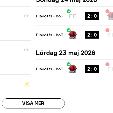
W
L
2 : 0
Playoffs
-
bo3
W
L
2 : 0
Playoffs
-
bo3
Lördag 23 maj 2026
W
L
2 : 0
Playoffs
-
bo3
VISA MER