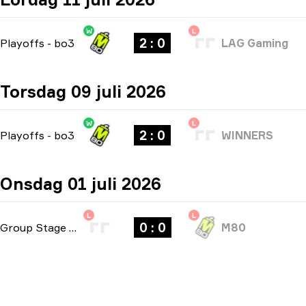
W
L
2 : 0
Playoffs
-
bo3
LAG Gaming
Torsdag 09 juli 2026
W
L
2 : 0
Playoffs
-
bo3
WINNERS
Onsdag 01 juli 2026
L
L
0 : 0
Group Stage
-
bo1
M80