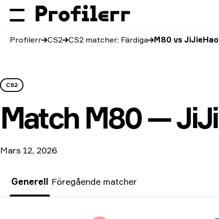
Profilerr
CS2
CS2 matcher: Färdiga
M80 vs JiJieHao
CS2
Match
M80 — JiJ
Mars 12, 2026
Generell
Föregående matcher