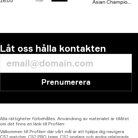
16.05
Asian Champions League 2025
Låt oss hålla kontakten
Prenumerera
Alla
rättigheter
förbehålles.
Användning
av
materialet
är
tillåtet
om
det
finns
en
länk
till
Profilerr.
Välkommen till Profilerr där vårt mål är att hjälpa dig navigera
CS2 matcher, CS2 PRO team, CS2 spelare och andra relaterade