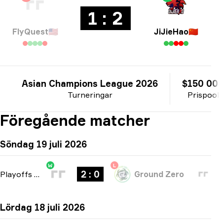
1 : 2
FlyQuest
🇺🇸
JiJieHao
🇨🇳
Asian Champions League 2026
$150 00
Turneringar
Prispool
Föregående matcher
Söndag 19 juli 2026
W
L
2 : 0
Playoffs
-
bo3
Ground Zero
Lördag 18 juli 2026