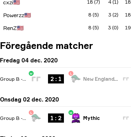
cxzi
🇺🇸
18 (7)
4 (1)
18
Powerzz
🇺🇸
8 (5)
3 (2)
18
RenZ
🇺🇸
8 (5)
3 (0)
19
Föregående matcher
Fredag 04 dec. 2020
W
L
2 : 1
Group B
-
bo3
New England Whalers
Onsdag 02 dec. 2020
L
W
1 : 2
Group B
-
bo3
Mythic