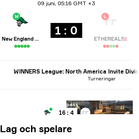
Datum info
09 juni
,
05:16 GMT +3
W
L
1 : 0
New England Whalers
ETHEREAL
🇺🇸
WINNERS League: North America Invite Divis
Turneringar
Karta
Overpass
16 : 4
Lag och spelare