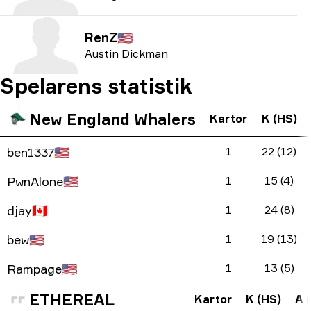
RenZ
🇺🇸
Austin Dickman
Spelarens statistik
New England Whalers
Kartor
K (HS)
ben1337
🇺🇸
1
22 (12)
PwnAlone
🇺🇸
1
15 (4)
djay
🇨🇦
1
24 (8)
bew
🇺🇸
1
19 (13)
Rampage
🇺🇸
1
13 (5)
ETHEREAL
Kartor
K (HS)
A (