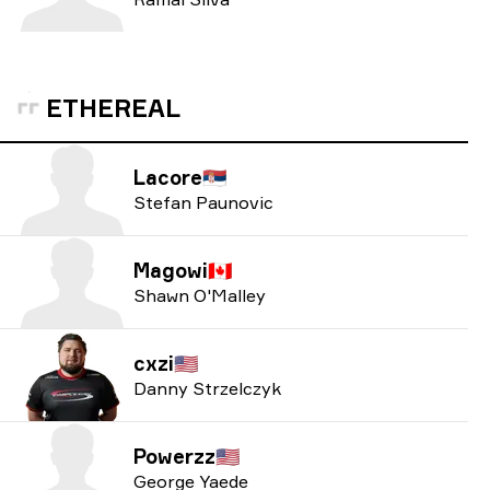
ETHEREAL
Lacore
🇷🇸
Stefan Paunovic
Magowi
🇨🇦
Shawn O'Malley
cxzi
🇺🇸
Danny Strzelczyk
Powerzz
🇺🇸
George Yaede