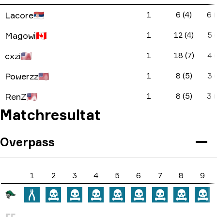
Lacore
🇷🇸
1
6 (4)
6 (
Magowi
🇨🇦
1
12 (4)
5 (
cxzi
🇺🇸
1
18 (7)
4 (
Powerzz
🇺🇸
1
8 (5)
3 (
RenZ
🇺🇸
1
8 (5)
3 (
Matchresultat
Overpass
1
2
3
4
5
6
7
8
9