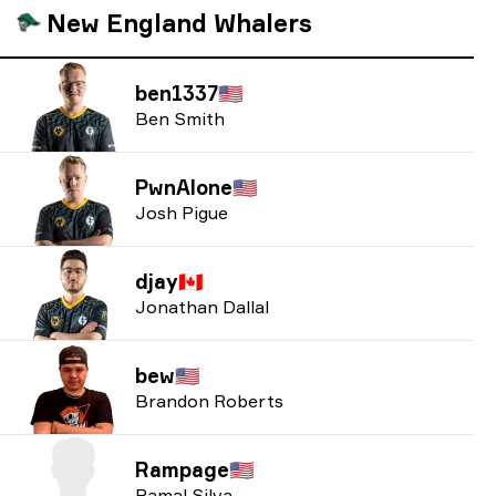
New England Whalers
ben1337
🇺🇸
Ben Smith
PwnAlone
🇺🇸
Josh Pigue
djay
🇨🇦
Jonathan Dallal
bew
🇺🇸
Brandon Roberts
Rampage
🇺🇸
Ramal Silva