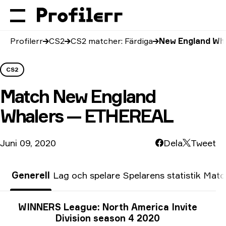
Profilerr
CS2
CS2 matcher: Färdiga
New England Wh
CS2
Match
New England
Whalers — ETHEREAL
Juni 09, 2020
Dela
Tweet
Generell
Lag och spelare
Spelarens statistik
Match
Turneringsinfo
WINNERS League: North America Invite
Division season 4 2020