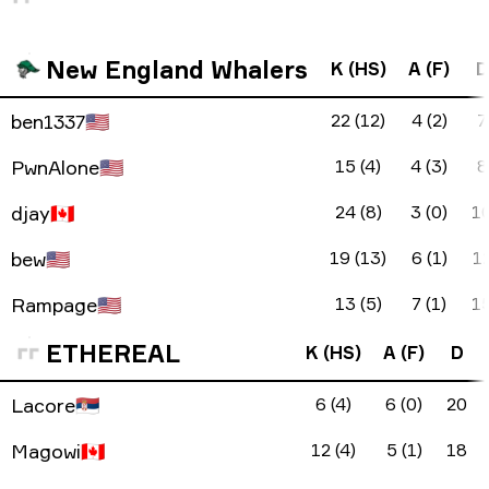
New England Whalers
K (HS)
A (F)
D
ben1337
🇺🇸
22 (12)
4 (2)
7
PwnAlone
🇺🇸
15 (4)
4 (3)
8
djay
🇨🇦
24 (8)
3 (0)
1
bew
🇺🇸
19 (13)
6 (1)
1
Rampage
🇺🇸
13 (5)
7 (1)
1
ETHEREAL
K (HS)
A (F)
D
Lacore
🇷🇸
6 (4)
6 (0)
20
Magowi
🇨🇦
12 (4)
5 (1)
18