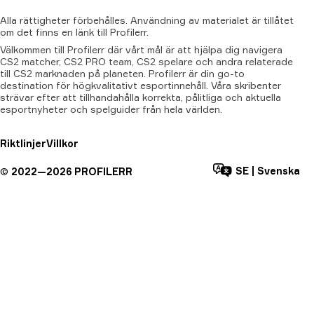
Alla
rättigheter
förbehålles.
Användning
av
materialet
är
tillåtet
om
det
finns
en
länk
till
Profilerr.
Välkommen till Profilerr där vårt mål är att hjälpa dig navigera
CS2 matcher, CS2 PRO team, CS2 spelare och andra relaterade
till CS2 marknaden på planeten. Profilerr är din go-to
destination för högkvalitativt esportinnehåll. Våra skribenter
strävar efter att tillhandahålla korrekta, pålitliga och aktuella
esportnyheter och spelguider från hela världen.
Riktlinjer
Villkor
SE
|
Svenska
©
2022—
2026
PROFILERR