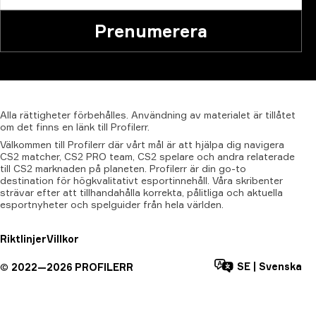
Prenumerera
Alla
rättigheter
förbehålles.
Användning
av
materialet
är
tillåtet
om
det
finns
en
länk
till
Profilerr.
Välkommen till Profilerr där vårt mål är att hjälpa dig navigera
CS2 matcher, CS2 PRO team, CS2 spelare och andra relaterade
till CS2 marknaden på planeten. Profilerr är din go-to
destination för högkvalitativt esportinnehåll. Våra skribenter
strävar efter att tillhandahålla korrekta, pålitliga och aktuella
esportnyheter och spelguider från hela världen.
Riktlinjer
Villkor
SE
|
Svenska
©
2022—
2026
PROFILERR