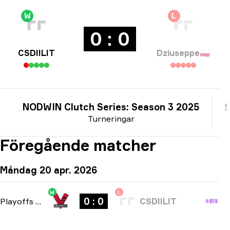
W
L
0 : 0
CSDIILIT
Dziuseppe
🇵🇱
NODWIN Clutch Series: Season 3 2025
$
Turneringar
Föregående matcher
Måndag 20 apr. 2026
W
L
0 : 0
Playoffs
-
bo3
CSDIILIT