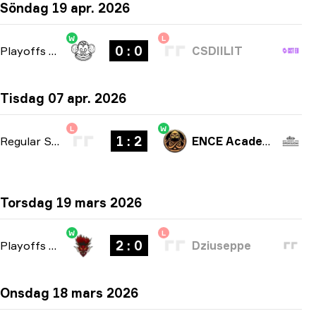
Söndag 19 apr. 2026
W
L
0 : 0
Playoffs
-
bo3
CSDIILIT
Tisdag 07 apr. 2026
L
W
1 : 2
Regular Season
-
bo3
ENCE Academy
Torsdag 19 mars 2026
W
L
2 : 0
Playoffs
-
bo3
Dziuseppe
Onsdag 18 mars 2026