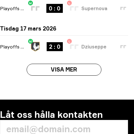
W
L
0 : 0
Playoffs
-
bo3
Supernova
Tisdag 17 mars 2026
W
L
2 : 0
Playoffs
-
bo3
Dziuseppe
VISA MER
Låt oss hålla kontakten