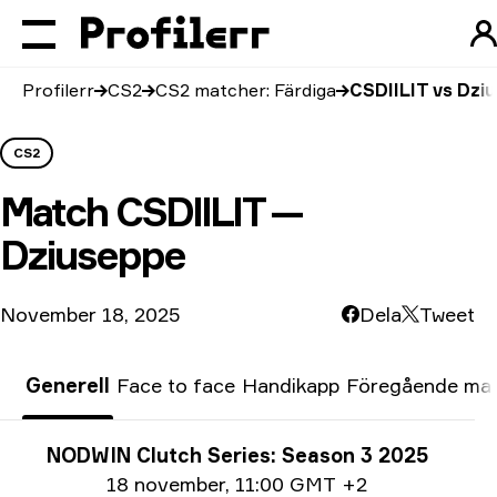
Profilerr
CS2
CS2 matcher: Färdiga
CSDIILIT vs Dzi
CS2
Match
CSDIILIT —
Dziuseppe
November 18, 2025
Dela
Tweet
Generell
Face to face
Handikapp
Föregående ma
Turneringsinfo
NODWIN Clutch Series: Season 3 2025
Datum info
18 november
,
11:00 GMT +2