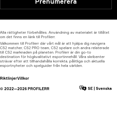
Prenumerera
Alla
rättigheter
förbehålles.
Användning
av
materialet
är
tillåtet
om
det
finns
en
länk
till
Profilerr.
Välkommen till Profilerr där vårt mål är att hjälpa dig navigera
CS2 matcher, CS2 PRO team, CS2 spelare och andra relaterade
till CS2 marknaden på planeten. Profilerr är din go-to
destination för högkvalitativt esportinnehåll. Våra skribenter
strävar efter att tillhandahålla korrekta, pålitliga och aktuella
esportnyheter och spelguider från hela världen.
Riktlinjer
Villkor
SE
|
Svenska
©
2022—
2026
PROFILERR