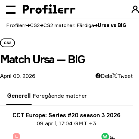
Profilerr
CS2
CS2 matcher: Färdiga
Ursa vs BIG
CS2
Match
Ursa — BIG
April 09, 2026
Dela
Tweet
Generell
Föregående matcher
Turneringsinfo
CCT Europe: Series #20 season 3 2026
Datum info
09 april
,
17:04 GMT +3
L
W