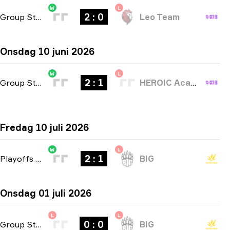
W
L
2 : 0
Group Stage
-
bo3
Leo Team
Onsdag 10 juni 2026
W
L
2 : 1
Group Stage
-
bo3
HEROIC Academy
Fredag 10 juli 2026
W
L
2 : 1
Playoffs
-
bo3
BIG
Onsdag 01 juli 2026
L
L
0 : 0
Group Stage
-
bo1
BIG