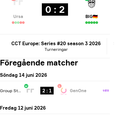
0 : 2
Ursa
BIG
🇩🇪
CCT Europe: Series #20 season 3 2026
Turneringar
Föregående matcher
Söndag 14 juni 2026
W
L
2 : 1
Group Stage
-
bo3
GenOne
Fredag 12 juni 2026