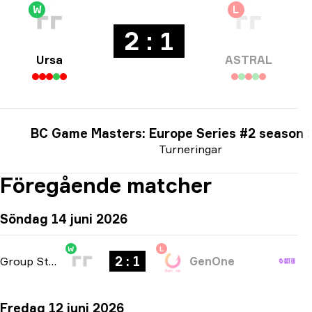
W
L
2 : 1
Ursa
ASTRAL
BC Game Masters: Europe Series #2 season 
Turneringar
Föregående matcher
Söndag 14 juni 2026
W
L
2 : 1
Group Stage
-
bo3
GenOne
Fredag 12 juni 2026