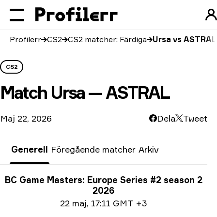
Profilerr
CS2
CS2 matcher: Färdiga
Ursa vs ASTRAL
CS2
Match
Ursa — ASTRAL
Maj 22, 2026
Dela
Tweet
Generell
Föregående matcher
Arkiv
Turneringsinfo
BC Game Masters: Europe Series #2 season 2
2026
Datum info
22 maj
,
17:11 GMT +3