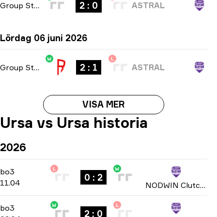
2 : 0
Group Stage
-
bo3
ASTRAL
Lördag 06 juni 2026
W
L
2 : 1
Group Stage
-
bo3
ASTRAL
VISA MER
Ursa vs Ursa historia
2026
L
W
Play-In Group D
-
bo3
bo3
0 : 2
11.04
NODWIN Clutch Series: Season 7 2026
W
L
Play-In Group D
-
bo3
bo3
2 : 0