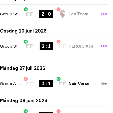
W
L
2 : 0
Group Stage
-
bo3
Leo Team
Onsdag 10 juni 2026
W
L
2 : 1
Group Stage
-
bo3
HEROIC Academy
Måndag 27 juli 2026
L
W
0 : 1
Group A
-
bo1
Noir Verse
Måndag 08 juni 2026
W
L