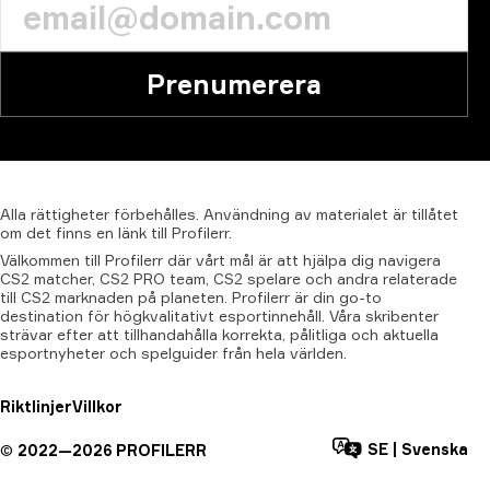
Prenumerera
Alla
rättigheter
förbehålles.
Användning
av
materialet
är
tillåtet
om
det
finns
en
länk
till
Profilerr.
Välkommen till Profilerr där vårt mål är att hjälpa dig navigera
CS2 matcher, CS2 PRO team, CS2 spelare och andra relaterade
till CS2 marknaden på planeten. Profilerr är din go-to
destination för högkvalitativt esportinnehåll. Våra skribenter
strävar efter att tillhandahålla korrekta, pålitliga och aktuella
esportnyheter och spelguider från hela världen.
Riktlinjer
Villkor
SE
|
Svenska
©
2022—
2026
PROFILERR