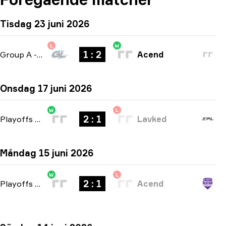
Tisdag 23 juni 2026
L
W
1 : 2
Group A
-
bo3
Acend
Onsdag 17 juni 2026
W
L
2 : 1
Playoffs
-
bo3
Lavked
Måndag 15 juni 2026
W
L
2 : 1
Playoffs
-
bo3
Acend