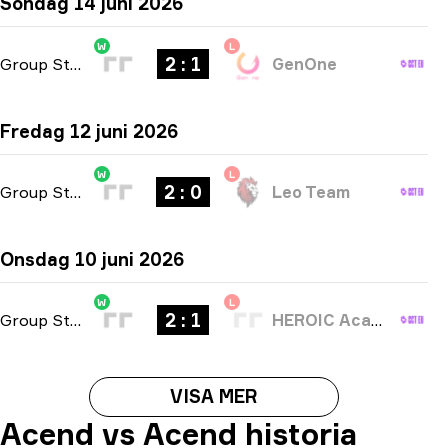
Söndag 14 juni 2026
W
L
2 : 1
Group Stage
-
bo3
GenOne
Fredag 12 juni 2026
W
L
2 : 0
Group Stage
-
bo3
Leo Team
Onsdag 10 juni 2026
W
L
2 : 1
Group Stage
-
bo3
HEROIC Academy
VISA MER
Acend vs Acend historia