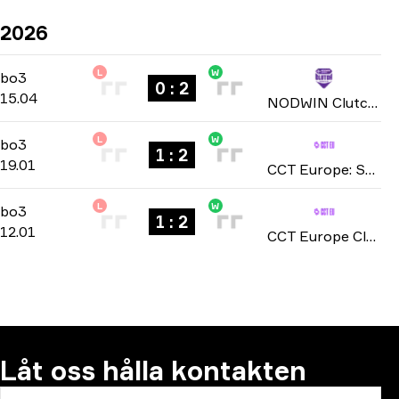
2026
L
W
Group Stage
-
bo3
bo3
0 : 2
15.04
NODWIN Clutch Series: Season 7 2026
L
W
Group B
-
bo3
bo3
1 : 2
19.01
CCT Europe: Series #14 Play-In season 3 2026
L
W
Group A
-
bo3
bo3
1 : 2
12.01
CCT Europe Closed Qualifier: Series #13 season 3 2026
Låt oss hålla kontakten