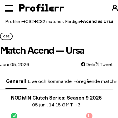
Profilerr
CS2
CS2 matcher: Färdiga
Acend vs Ursa
CS2
Match
Acend — Ursa
Juni 05, 2026
Dela
Tweet
Generell
Live och kommande
Föregående matche
Turneringsinfo
NODWIN Clutch Series: Season 9 2026
Datum info
05 juni
,
14:15 GMT +3
W
L