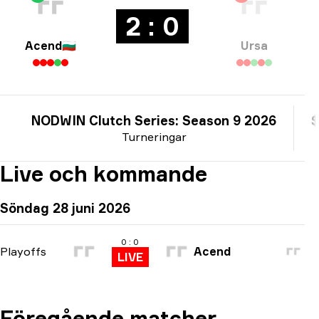
2 : 0
Acend
🇧🇬
Ursa
NODWIN Clutch Series: Season 9 2026
$
Turneringar
Live och kommande
Söndag 28 juni 2026
0 : 0
Playoffs
Acend
LIVE
Föregående matcher